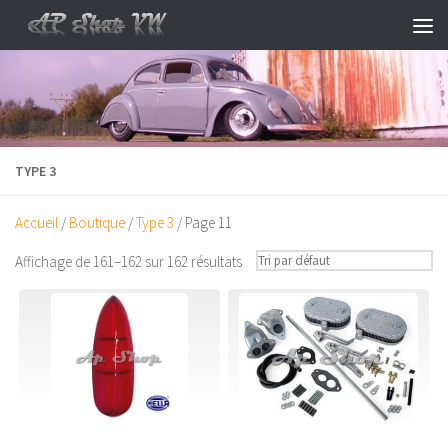
Skip to content
TYPE 3
Accueil
/
Boutique
/
Type 3
/ Page 11
Affichage de 161–162 sur 162 résultats