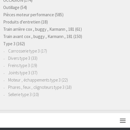
OCCASION
(174)
Outillage
(54)
Pièces moteur performance
(585)
Produits d'entretien
(18)
Train arrière cox , buggy , Karmann , 181
(61)
Train avant cox , buggy , Karmann , 181
(150)
Type 3
(162)
Carrosserie type 3
(17)
Divers type 3
(33)
Freins type 3
(19)
Joints type 3
(37)
Moteur , échappements type 3
(22)
Phares , feux , clignoteurs type 3
(18)
Sellerie type 3
(10)