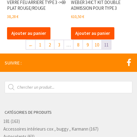
VERRE FEU ARRIERE TYPE 3 ->69
WEBER 34 ICT KIT DOUBLE
PLAT ROUGE/ROUGE
ADMISSION POUR TYPE 3
38,28
€
610,50
€
Ajouter au panier
Ajouter au panier
←
1
2
3
…
8
9
10
11
SUIVRE :
Recherche
de
produits
CATÉGORIES DE PRODUITS
181
(163)
Accessoires intérieurs cox , buggy , Karmann
(167)
Autocolants
(63)