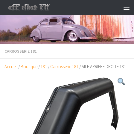
Skip to content
CARROSSERIE 181
Accueil
/
Boutique
/
181
/
Carrosserie 181
/ AILE ARRIERE DROITE 181