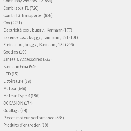
Combi bay window T2
(854)
Combi split T1
(726)
Combi T3 Transporter
(828)
Cox
(2231)
Electricité cox , buggy , Karmann
(177)
Essence cox , buggy , Karmann , 181
(101)
Freins cox , buggy , Karmann , 181
(206)
Goodies
(109)
Jantes & Accessoires
(235)
Karmann Ghia
(546)
LED
(15)
Littérature
(19)
Moteur
(648)
Moteur Type 4
(196)
OCCASION
(174)
Outillage
(54)
Pièces moteur performance
(585)
Produits d'entretien
(18)