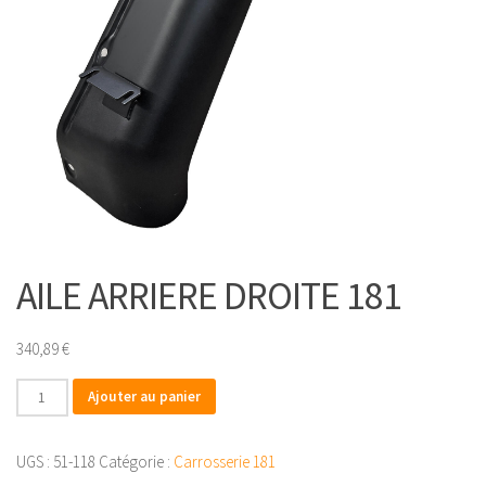
AILE ARRIERE DROITE 181
340,89
€
quantité
Ajouter au panier
de
AILE
UGS :
51-118
Catégorie :
Carrosserie 181
ARRIERE