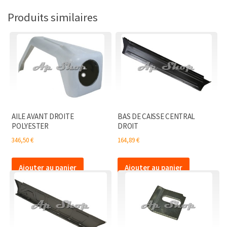
DROITE
Produits similaires
181
AILE AVANT DROITE
BAS DE CAISSE CENTRAL
POLYESTER
DROIT
346,50
€
164,89
€
Ajouter au panier
Ajouter au panier