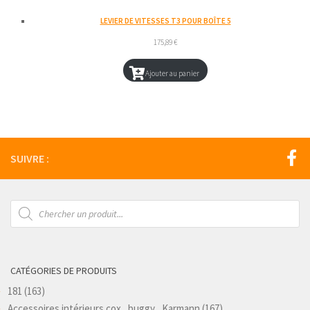
LEVIER DE VITESSES T3 POUR BOÎTE 5
175,89
€
Ajouter au panier
SUIVRE :
Recherche
de
produits
CATÉGORIES DE PRODUITS
181
(163)
Accessoires intérieurs cox , buggy , Karmann
(167)