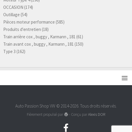
OCCASION
(174)
Outillage
(54)
Pièces moteur performance
(585)
Produits d'entretien
(18)
Train arrière cox , buggy , Karmann , 181
(61)
Train avant cox , buggy , Karmann , 181
(150)
Type 3
(162)
Auto Passion Shop VW © 2014-2026. Tous droits réservés.
Fièrement propulsé par
- Conçu par
Alexis DOR