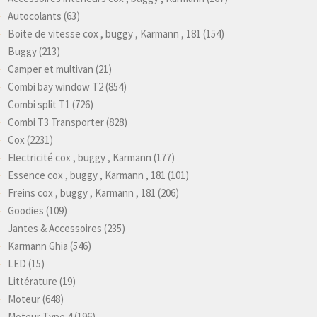
Autocolants
(63)
Boite de vitesse cox , buggy , Karmann , 181
(154)
Buggy
(213)
Camper et multivan
(21)
Combi bay window T2
(854)
Combi split T1
(726)
Combi T3 Transporter
(828)
Cox
(2231)
Electricité cox , buggy , Karmann
(177)
Essence cox , buggy , Karmann , 181
(101)
Freins cox , buggy , Karmann , 181
(206)
Goodies
(109)
Jantes & Accessoires
(235)
Karmann Ghia
(546)
LED
(15)
Littérature
(19)
Moteur
(648)
Moteur Type 4
(196)