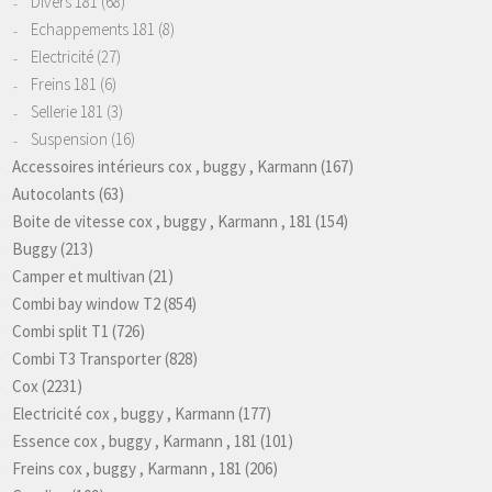
Divers 181
(68)
Echappements 181
(8)
Electricité
(27)
Freins 181
(6)
Sellerie 181
(3)
Suspension
(16)
Accessoires intérieurs cox , buggy , Karmann
(167)
Autocolants
(63)
Boite de vitesse cox , buggy , Karmann , 181
(154)
Buggy
(213)
Camper et multivan
(21)
Combi bay window T2
(854)
Combi split T1
(726)
Combi T3 Transporter
(828)
Cox
(2231)
Electricité cox , buggy , Karmann
(177)
Essence cox , buggy , Karmann , 181
(101)
Freins cox , buggy , Karmann , 181
(206)