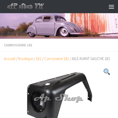
Skip to content
CARROSSERIE 181
Accueil
/
Boutique
/
181
/
Carrosserie 181
/ AILE AVANT GAUCHE 181