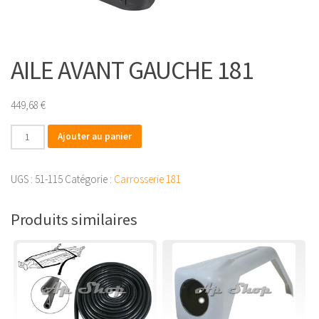
AILE AVANT GAUCHE 181
449,68
€
quantité
Ajouter au panier
de
AILE
UGS :
51-115
Catégorie :
Carrosserie 181
AVANT
GAUCHE
Produits similaires
181