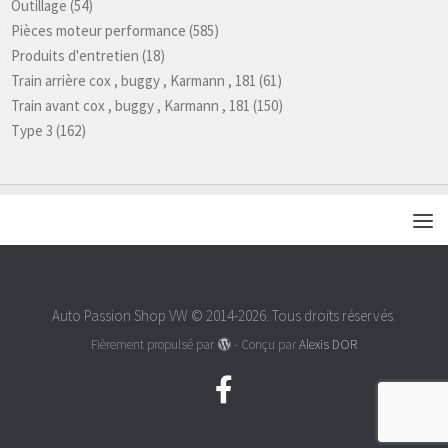
Outillage
(54)
Pièces moteur performance
(585)
Produits d'entretien
(18)
Train arrière cox , buggy , Karmann , 181
(61)
Train avant cox , buggy , Karmann , 181
(150)
Type 3
(162)
Auto Passion Shop VW © 2014-2026. Tous droits réservés.
Fièrement propulsé par
- Conçu par
Alexis DOR