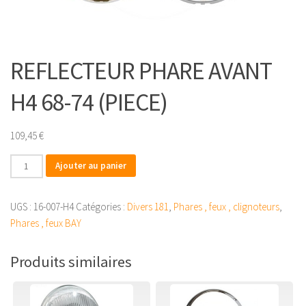
REFLECTEUR PHARE AVANT
H4 68-74 (PIECE)
109,45
€
quantité
Ajouter au panier
de
REFLECTEUR
UGS :
16-007-H4
Catégories :
Divers 181
,
Phares , feux , clignoteurs
,
PHARE
Phares , feux BAY
AVANT
H4
Produits similaires
68-
74
(PIECE)