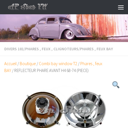
Skip to content
DIVERS 181
/
PHARES , FEUX , CLIGNOTEURS
/
PHARES , FEUX BAY
Accueil
/
Boutique
/
Combi bay window T2
/
Phares , feux
BAY
/ REFLECTEUR PHARE AVANT H4 68-74 (PIECE)