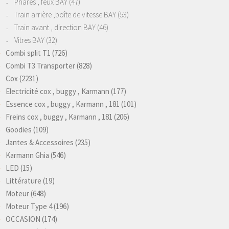
Phares , feux BAY
(47)
Train arrière ,boîte de vitesse BAY
(53)
Train avant , direction BAY
(46)
Vitres BAY
(32)
Combi split T1
(726)
Combi T3 Transporter
(828)
Cox
(2231)
Electricité cox , buggy , Karmann
(177)
Essence cox , buggy , Karmann , 181
(101)
Freins cox , buggy , Karmann , 181
(206)
Goodies
(109)
Jantes & Accessoires
(235)
Karmann Ghia
(546)
LED
(15)
Littérature
(19)
Moteur
(648)
Moteur Type 4
(196)
OCCASION
(174)