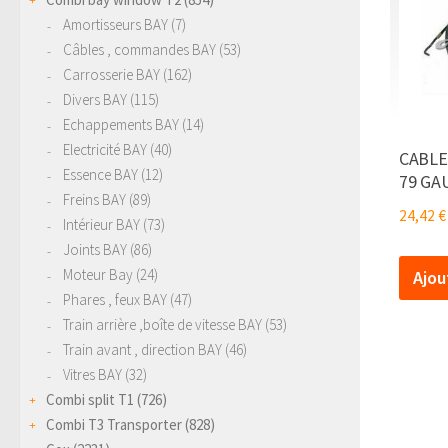
Amortisseurs BAY
(7)
Câbles , commandes BAY
(53)
Carrosserie BAY
(162)
Divers BAY
(115)
Echappements BAY
(14)
Electricité BAY
(40)
CABLE
Essence BAY
(12)
79 GA
Freins BAY
(89)
24,42
€
Intérieur BAY
(73)
Joints BAY
(86)
Moteur Bay
(24)
Ajou
Phares , feux BAY
(47)
Train arrière ,boîte de vitesse BAY
(53)
Train avant , direction BAY
(46)
Vitres BAY
(32)
Combi split T1
(726)
Combi T3 Transporter
(828)