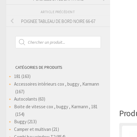
ARTICLE PRÉCÉDENT
POIGNEE TABLEAU DE BORD NOIRE 66-67
Recherche
de
produits
CATÉGORIES DE PRODUITS
181
(163)
Accessoires intérieurs cox , buggy , Karmann
(167)
Autocolants
(63)
Boite de vitesse cox , buggy , Karmann , 181
Produ
(154)
Buggy
(213)
Camper et multivan
(21)
Combi bay window T2
(854)