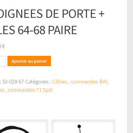
OIGNEES DE PORTE +
LES 64-68 PAIRE
8
€
tité
Ajouter au panier
NEES
:
53-028-67
Catégories :
Câbles , commandes BAY
,
es , commandes T1 Split
TE