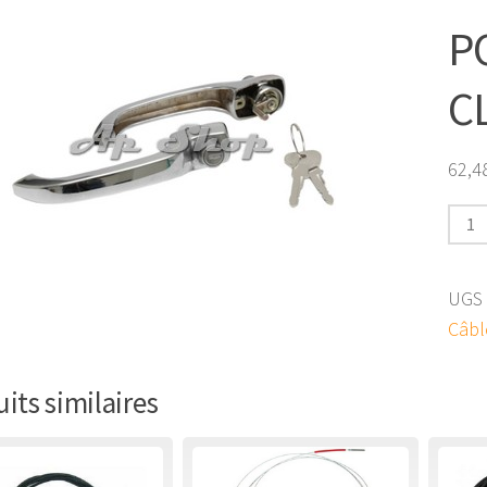
P
C
62,4
quan
de
POIG
UGS 
DE
Câbl
POR
+
its similaires
CLES
64-
68