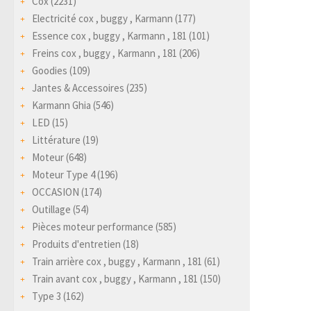
Cox
(2231)
Electricité cox , buggy , Karmann
(177)
Essence cox , buggy , Karmann , 181
(101)
Freins cox , buggy , Karmann , 181
(206)
Goodies
(109)
Jantes & Accessoires
(235)
Karmann Ghia
(546)
LED
(15)
Littérature
(19)
Moteur
(648)
Moteur Type 4
(196)
OCCASION
(174)
Outillage
(54)
Pièces moteur performance
(585)
Produits d'entretien
(18)
Train arrière cox , buggy , Karmann , 181
(61)
Train avant cox , buggy , Karmann , 181
(150)
Type 3
(162)