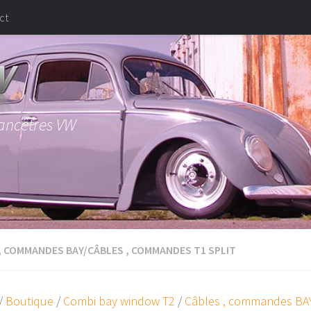
ct
 ancêtres VW
, COMMANDES BAY
/
CÂBLES , COMMANDES T1 SPLIT
/
Boutique
/
Combi bay window T2
/
Câbles , commandes BA