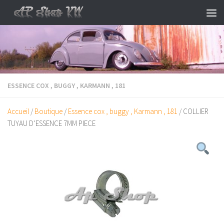
Skip to content
ESSENCE COX , BUGGY , KARMANN , 181
Accueil
/
Boutique
/
Essence cox , buggy , Karmann , 181
/ COLLIER
TUYAU D’ESSENCE 7MM PIECE