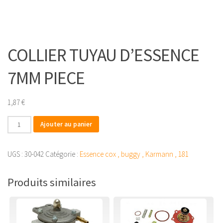
COLLIER TUYAU D’ESSENCE
7MM PIECE
1,87
€
quantité
Ajouter au panier
de
COLLIER
UGS :
30-042
Catégorie :
Essence cox , buggy , Karmann , 181
TUYAU
D'ESSENCE
Produits similaires
7MM
PIECE