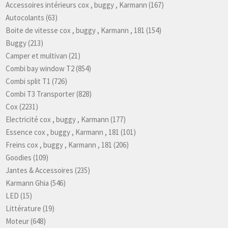
Accessoires intérieurs cox , buggy , Karmann
(167)
Autocolants
(63)
Boite de vitesse cox , buggy , Karmann , 181
(154)
Buggy
(213)
Camper et multivan
(21)
Combi bay window T2
(854)
Combi split T1
(726)
Combi T3 Transporter
(828)
Cox
(2231)
Electricité cox , buggy , Karmann
(177)
Essence cox , buggy , Karmann , 181
(101)
Freins cox , buggy , Karmann , 181
(206)
Goodies
(109)
Jantes & Accessoires
(235)
Karmann Ghia
(546)
LED
(15)
Littérature
(19)
Moteur
(648)