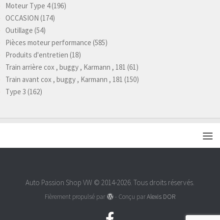
Moteur Type 4
(196)
OCCASION
(174)
Outillage
(54)
Pièces moteur performance
(585)
Produits d'entretien
(18)
Train arrière cox , buggy , Karmann , 181
(61)
Train avant cox , buggy , Karmann , 181
(150)
Type 3
(162)
Auto Passion Shop VW © 2014-2026. Tous droits réservés.
Fièrement propulsé par
- Conçu par
Alexis DOR