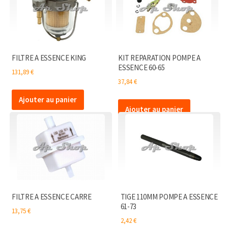
FILTRE A ESSENCE KING
KIT REPARATION POMPE A
ESSENCE 60-65
131,89
€
37,84
€
Ajouter au panier
Ajouter au panier
FILTRE A ESSENCE CARRE
TIGE 110MM POMPE A ESSENCE
61-73
13,75
€
2,42
€