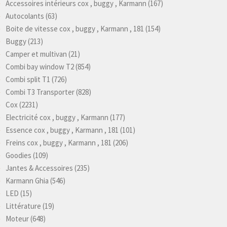
Accessoires intérieurs cox , buggy , Karmann
(167)
Autocolants
(63)
Boite de vitesse cox , buggy , Karmann , 181
(154)
Buggy
(213)
Camper et multivan
(21)
Combi bay window T2
(854)
Combi split T1
(726)
Combi T3 Transporter
(828)
Cox
(2231)
Electricité cox , buggy , Karmann
(177)
Essence cox , buggy , Karmann , 181
(101)
Freins cox , buggy , Karmann , 181
(206)
Goodies
(109)
Jantes & Accessoires
(235)
Karmann Ghia
(546)
LED
(15)
Littérature
(19)
Moteur
(648)