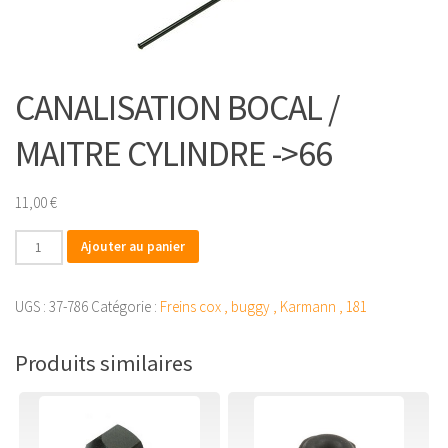
CANALISATION BOCAL /
MAITRE CYLINDRE ->66
11,00
€
quantité
Ajouter au panier
de
CANALISATION
UGS :
37-786
Catégorie :
Freins cox , buggy , Karmann , 181
BOCAL
/
Produits similaires
MAITRE
CYLINDRE
-
>66