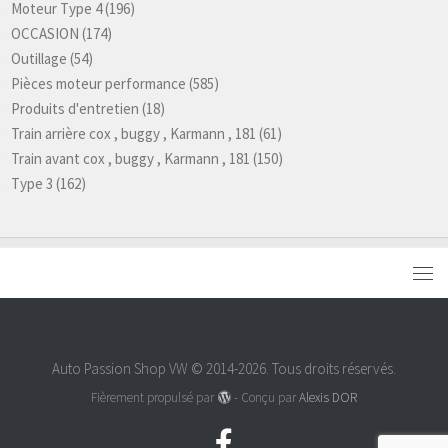
Moteur Type 4
(196)
OCCASION
(174)
Outillage
(54)
Pièces moteur performance
(585)
Produits d'entretien
(18)
Train arrière cox , buggy , Karmann , 181
(61)
Train avant cox , buggy , Karmann , 181
(150)
Type 3
(162)
Auto Passion Shop VW © 2014-2026. Tous droits réservés.
Fièrement propulsé par
- Conçu par
Alexis DOR