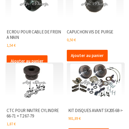
ECROU POUR CABLE DE FREIN
CAPUCHON VIS DE PURGE
A MAIN
0,50
€
1,54
€
Ajouter au panier
Ajouter au panier
CTC POUR MAITRE CYLINDRE
KIT DISQUES AVANT 5X205 68->
66-71 + T2 67-79
901,89
€
1,87
€