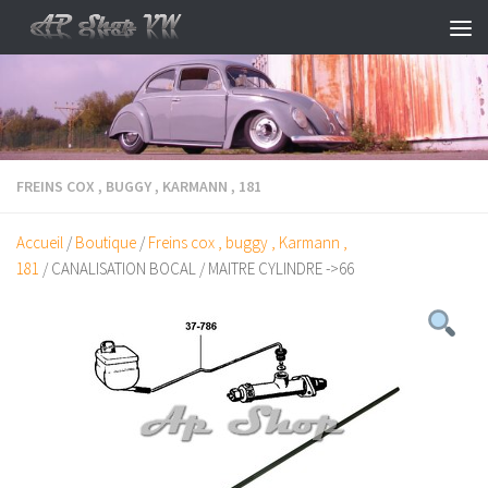
Skip to content
FREINS COX , BUGGY , KARMANN , 181
Accueil
/
Boutique
/
Freins cox , buggy , Karmann ,
181
/ CANALISATION BOCAL / MAITRE CYLINDRE ->66