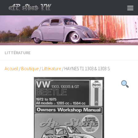
Skip to content
LITTÉRATURE
Accueil
/
Boutique
/
Littérature
/ HAYNES T1 1303 & 1303 S