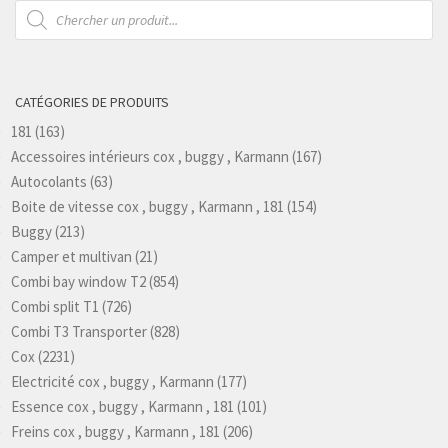
Recherche
de
produits
CATÉGORIES DE PRODUITS
181
(163)
Accessoires intérieurs cox , buggy , Karmann
(167)
Autocolants
(63)
Boite de vitesse cox , buggy , Karmann , 181
(154)
Buggy
(213)
Camper et multivan
(21)
Combi bay window T2
(854)
Combi split T1
(726)
Combi T3 Transporter
(828)
Cox
(2231)
Electricité cox , buggy , Karmann
(177)
Essence cox , buggy , Karmann , 181
(101)
Freins cox , buggy , Karmann , 181
(206)