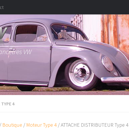
ct
 ancêtres VW
 TYPE 4
/
Boutique
/
Moteur Type 4
/ ATTACHE DISTRIBUTEUR Type 4