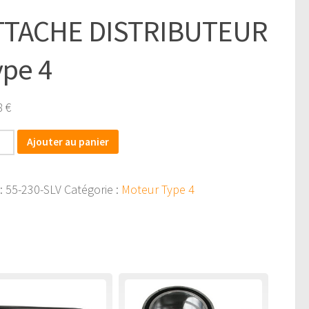
TTACHE DISTRIBUTEUR
ype 4
8
€
tité
Ajouter au panier
CHE
:
55-230-SLV
Catégorie :
Moteur Type 4
RIBUTEUR