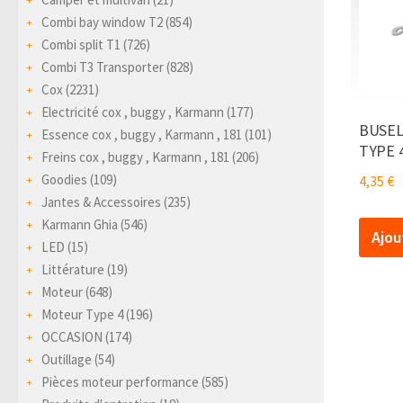
Combi bay window T2
(854)
Combi split T1
(726)
Combi T3 Transporter
(828)
Cox
(2231)
Electricité cox , buggy , Karmann
(177)
BUSEL
Essence cox , buggy , Karmann , 181
(101)
TYPE 
Freins cox , buggy , Karmann , 181
(206)
Goodies
(109)
4,35
€
Jantes & Accessoires
(235)
Karmann Ghia
(546)
Ajou
LED
(15)
Littérature
(19)
Moteur
(648)
Moteur Type 4
(196)
OCCASION
(174)
Outillage
(54)
Pièces moteur performance
(585)