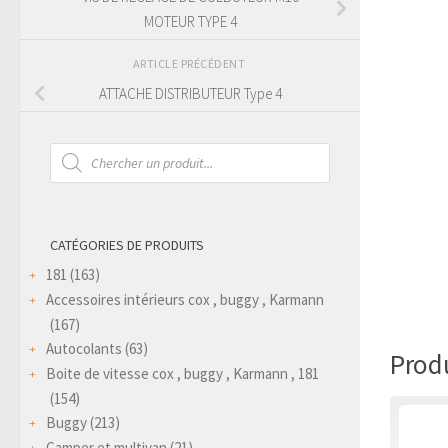
MOTEUR TYPE 4
ARTICLE PRÉCÉDENT
ATTACHE DISTRIBUTEUR Type 4
Recherche
de
produits
CATÉGORIES DE PRODUITS
181
(163)
Accessoires intérieurs cox , buggy , Karmann
(167)
Autocolants
(63)
Produ
Boite de vitesse cox , buggy , Karmann , 181
(154)
Buggy
(213)
Camper et multivan
(21)