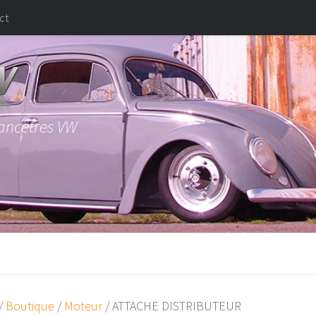
ct
 ancêtres VW
R
/
Boutique
/
Moteur
/ ATTACHE DISTRIBUTEUR