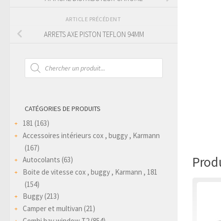
ARTICLE PRÉCÉDENT
ARRETS AXE PISTON TEFLON 94MM
Recherche
de
produits
CATÉGORIES DE PRODUITS
181
(163)
Accessoires intérieurs cox , buggy , Karmann
(167)
Produ
Autocolants
(63)
Boite de vitesse cox , buggy , Karmann , 181
(154)
Buggy
(213)
Camper et multivan
(21)
Combi bay window T2
(854)