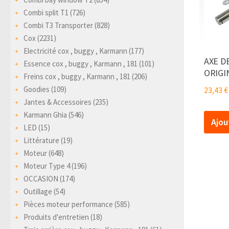
Combi split T1
(726)
Combi T3 Transporter
(828)
Cox
(2231)
Electricité cox , buggy , Karmann
(177)
AXE D
Essence cox , buggy , Karmann , 181
(101)
ORIGI
Freins cox , buggy , Karmann , 181
(206)
Goodies
(109)
23,43
€
Jantes & Accessoires
(235)
Karmann Ghia
(546)
Ajou
LED
(15)
Littérature
(19)
Moteur
(648)
Moteur Type 4
(196)
OCCASION
(174)
Outillage
(54)
Pièces moteur performance
(585)
Produits d'entretien
(18)