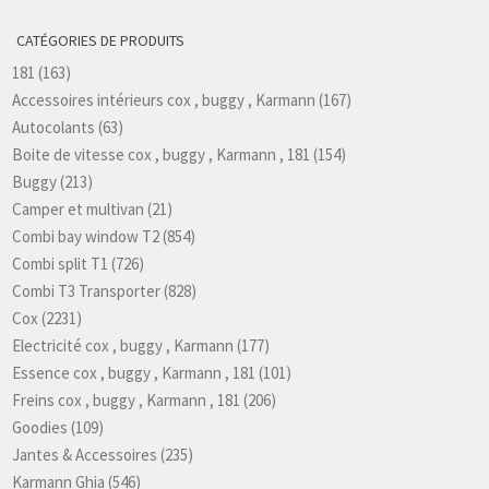
CATÉGORIES DE PRODUITS
181
(163)
Accessoires intérieurs cox , buggy , Karmann
(167)
Autocolants
(63)
Boite de vitesse cox , buggy , Karmann , 181
(154)
Buggy
(213)
Camper et multivan
(21)
Combi bay window T2
(854)
Combi split T1
(726)
Combi T3 Transporter
(828)
Cox
(2231)
Electricité cox , buggy , Karmann
(177)
Essence cox , buggy , Karmann , 181
(101)
Freins cox , buggy , Karmann , 181
(206)
Goodies
(109)
Jantes & Accessoires
(235)
Karmann Ghia
(546)