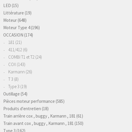
LED
(15)
Littérature
(19)
Moteur
(648)
Moteur Type 4
(196)
OCCASION
(174)
181
(21)
411/412
(6)
COMBI T1 et T2
(24)
COX
(143)
Karmann
(26)
T 3
(8)
Type 3
(19)
Outillage
(54)
Pièces moteur performance
(585)
Produits d'entretien
(18)
Train arrière cox , buggy , Karmann , 181
(61)
Train avant cox , buggy , Karmann , 181
(150)
Type 3
(162)