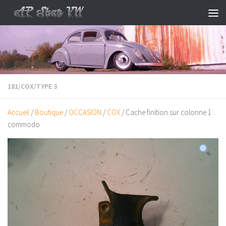
Skip to content
181
/
COX
/
TYPE 3
Accueil
/
Boutique
/
OCCASION
/
COX
/ Cache finition sur colonne 1
commodo