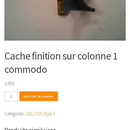
Cache finition sur colonne 1
commodo
5,00
€
quantité
Ajouter au panier
de
Cache
Catégories :
181
,
COX
,
Type 3
finition
sur
Produits similaires
colonne