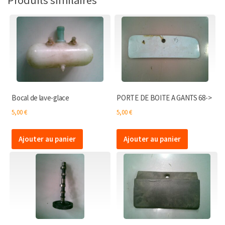
1
commodo
Bocal de lave-glace
PORTE DE BOITE A GANTS 68->
5,00
€
5,00
€
Ajouter au panier
Ajouter au panier