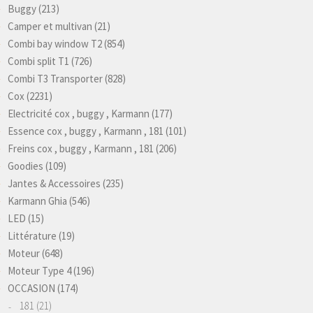
Buggy
(213)
Camper et multivan
(21)
Combi bay window T2
(854)
Combi split T1
(726)
Combi T3 Transporter
(828)
Cox
(2231)
Electricité cox , buggy , Karmann
(177)
Essence cox , buggy , Karmann , 181
(101)
Freins cox , buggy , Karmann , 181
(206)
Goodies
(109)
Jantes & Accessoires
(235)
Karmann Ghia
(546)
LED
(15)
Littérature
(19)
Moteur
(648)
Moteur Type 4
(196)
OCCASION
(174)
181
(21)