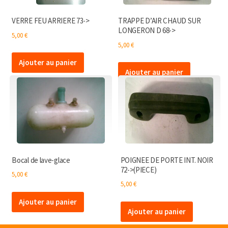
VERRE FEU ARRIERE 73->
TRAPPE D’AIR CHAUD SUR
LONGERON D 68->
5,00
€
5,00
€
Ajouter au panier
Ajouter au panier
Bocal de lave-glace
POIGNEE DE PORTE INT. NOIR
72->(PIECE)
5,00
€
5,00
€
Ajouter au panier
Ajouter au panier