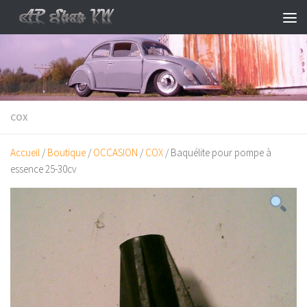
Skip to content
COX
Accueil
/
Boutique
/
OCCASION
/
COX
/ Baquélite pour pompe à
essence 25-30cv