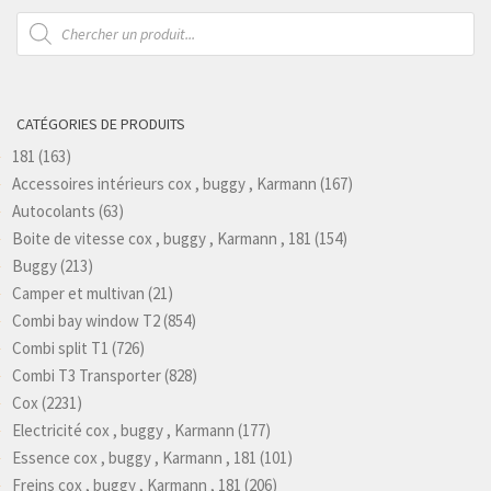
Recherche
de
produits
CATÉGORIES DE PRODUITS
181
(163)
Accessoires intérieurs cox , buggy , Karmann
(167)
Autocolants
(63)
Boite de vitesse cox , buggy , Karmann , 181
(154)
Buggy
(213)
Camper et multivan
(21)
Combi bay window T2
(854)
Combi split T1
(726)
Combi T3 Transporter
(828)
Cox
(2231)
Electricité cox , buggy , Karmann
(177)
Essence cox , buggy , Karmann , 181
(101)
Freins cox , buggy , Karmann , 181
(206)