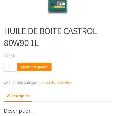
HUILE DE BOITE CASTROL
80W90 1L
15,07
€
quantité
Ajouter au panier
de
HUILE
UGS :
25-355
Catégorie :
Produits d'entretien
DE
BOITE
Description
CASTROL
80W90
1L
Description