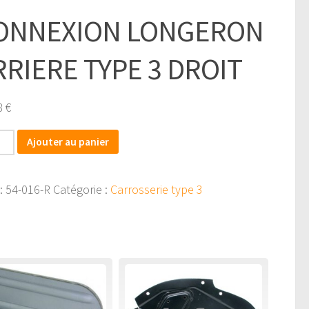
ONNEXION LONGERON
RRIERE TYPE 3 DROIT
8
€
tité
Ajouter au panier
EXION
:
54-016-R
Catégorie :
Carrosserie type 3
GERON
ERE
T