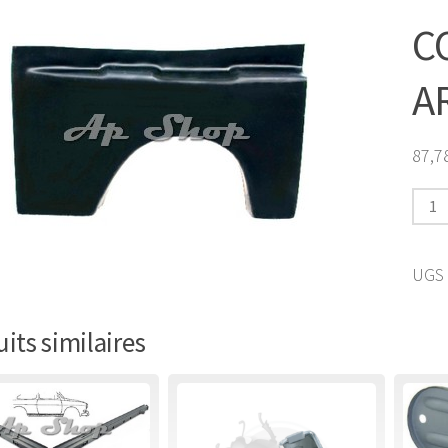
C
A
87,7
quan
de
CONN
UGS 
LON
ARRI
its similaires
TYPE
3
DROI