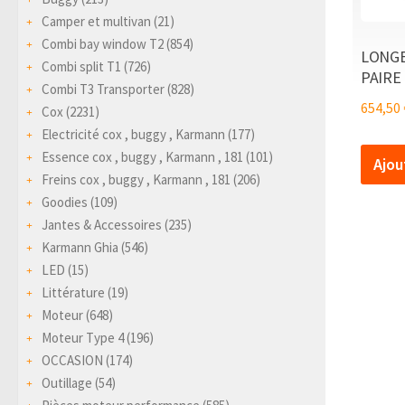
Camper et multivan
(21)
Combi bay window T2
(854)
LONGE
Combi split T1
(726)
PAIRE
Combi T3 Transporter
(828)
654,50
Cox
(2231)
Electricité cox , buggy , Karmann
(177)
Essence cox , buggy , Karmann , 181
(101)
Ajou
Freins cox , buggy , Karmann , 181
(206)
Goodies
(109)
Jantes & Accessoires
(235)
Karmann Ghia
(546)
LED
(15)
Littérature
(19)
Moteur
(648)
Moteur Type 4
(196)
OCCASION
(174)
Outillage
(54)