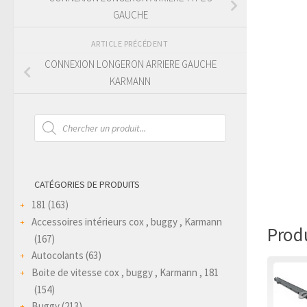
GAUCHE
ARTICLE PRÉCÉDENT
CONNEXION LONGERON ARRIERE GAUCHE
KARMANN
Recherche
de
produits
CATÉGORIES DE PRODUITS
181
(163)
Accessoires intérieurs cox , buggy , Karmann
Produ
(167)
Autocolants
(63)
Boite de vitesse cox , buggy , Karmann , 181
(154)
Buggy
(213)