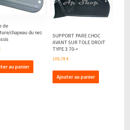
e de
ture/chapeau du nez
SUPPORT PARE CHOC
ssis
AVANT SUR TOLE DROIT
TYPE 3 70->
€
109,78
€
uter au panier
Ajouter au panier