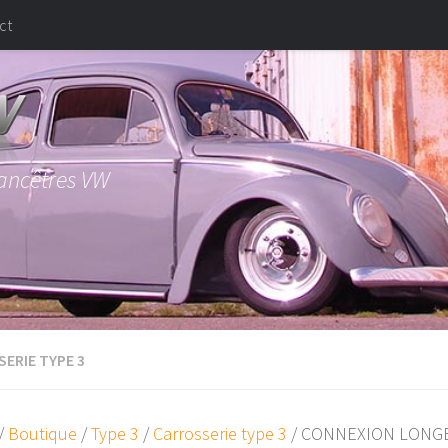
ct
 ancêtres VW
ERIE TYPE 3
/
Boutique
/
Type 3
/
Carrosserie type 3
/ CONNEXION LONGE