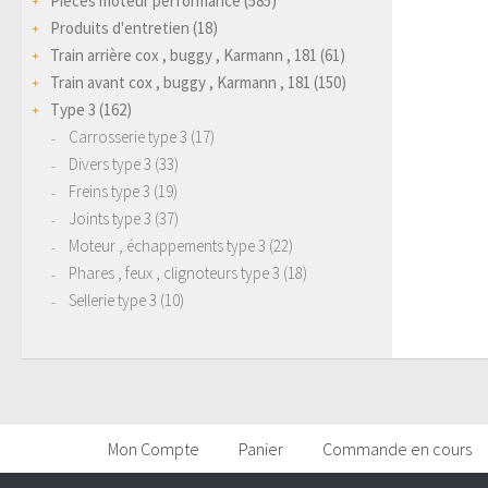
Pièces moteur performance
(585)
Produits d'entretien
(18)
Train arrière cox , buggy , Karmann , 181
(61)
Train avant cox , buggy , Karmann , 181
(150)
Type 3
(162)
Carrosserie type 3
(17)
Divers type 3
(33)
Freins type 3
(19)
Joints type 3
(37)
Moteur , échappements type 3
(22)
Phares , feux , clignoteurs type 3
(18)
Sellerie type 3
(10)
Mon Compte
Panier
Commande en cours