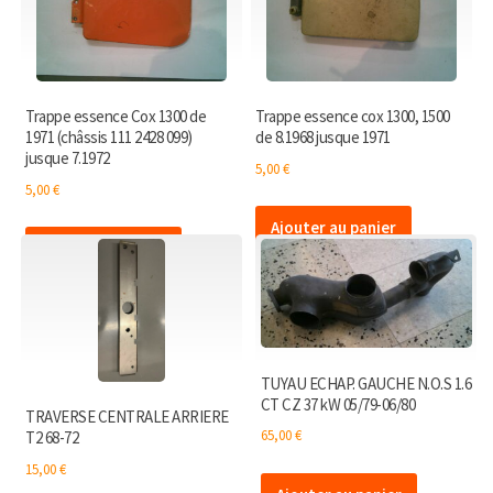
Trappe essence Cox 1300 de
Trappe essence cox 1300, 1500
1971 (châssis 111 2428 099)
de 8.1968 jusque 1971
jusque 7.1972
5,00
€
5,00
€
Ajouter au panier
Ajouter au panier
TUYAU ECHAP. GAUCHE N.O.S 1.6
CT CZ 37 kW 05/79-06/80
TRAVERSE CENTRALE ARRIERE
65,00
€
T2 68-72
15,00
€