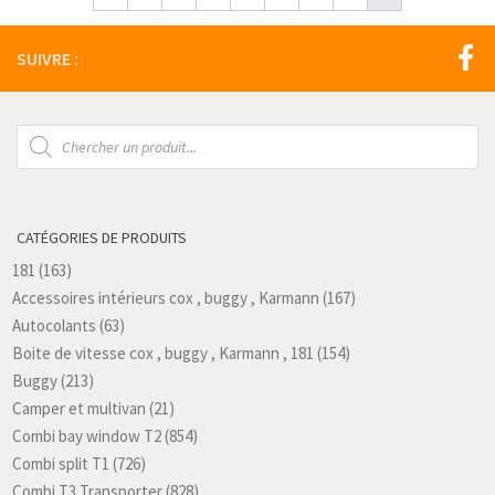
SUIVRE :
Recherche
de
produits
CATÉGORIES DE PRODUITS
181
(163)
Accessoires intérieurs cox , buggy , Karmann
(167)
Autocolants
(63)
Boite de vitesse cox , buggy , Karmann , 181
(154)
Buggy
(213)
Camper et multivan
(21)
Combi bay window T2
(854)
Combi split T1
(726)
Combi T3 Transporter
(828)