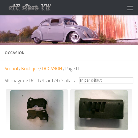
Skip to content
OCCASION
Accueil
/
Boutique
/
OCCASION
/ Page 11
Affichage de 161–174 sur 174 résultats