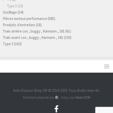
Type 3
(19)
Outillage
(54)
Pièces moteur performance
(585)
Produits d'entretien
(18)
Train arrière cox , buggy , Karmann , 181
(61)
Train avant cox , buggy , Karmann , 181
(150)
Type 3
(162)
Auto Passion Shop VW © 2014-2026. Tous droits réservés.
Fièrement propulsé par
- Conçu par
Alexis DOR