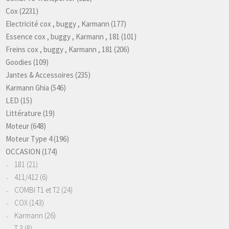
Cox
(2231)
Electricité cox , buggy , Karmann
(177)
Essence cox , buggy , Karmann , 181
(101)
Freins cox , buggy , Karmann , 181
(206)
Goodies
(109)
Jantes & Accessoires
(235)
Karmann Ghia
(546)
LED
(15)
Littérature
(19)
Moteur
(648)
Moteur Type 4
(196)
OCCASION
(174)
181
(21)
411/412
(6)
COMBI T1 et T2
(24)
COX
(143)
Karmann
(26)
T 3
(8)