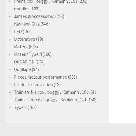
Freins cox , buggy , Karmann , 181
(206)
Goodies
(109)
Jantes & Accessoires
(235)
Karmann Ghia
(546)
LED
(15)
Littérature
(19)
Moteur
(648)
Moteur Type 4
(196)
OCCASION
(174)
Outillage
(54)
Pièces moteur performance
(585)
Produits d'entretien
(18)
Train arrière cox , buggy , Karmann , 181
(61)
Train avant cox , buggy , Karmann , 181
(150)
Type 3
(162)