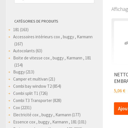
produits
Afficha
CATÉGORIES DE PRODUITS
181
(163)
Accessoires intérieurs cox , buggy , Karmann
(167)
Autocolants
(63)
Boite de vitesse cox , buggy , Karmann , 181
(154)
Buggy
(213)
NETTO
Camper et multivan
(21)
EMBRA
Combi bay window T2
(854)
5,06
€
Combi split T1
(726)
Combi T3 Transporter
(828)
Cox
(2231)
Ajou
Electricité cox , buggy , Karmann
(177)
Essence cox , buggy , Karmann , 181
(101)