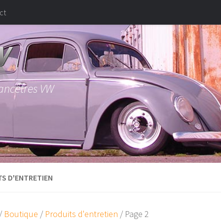
ct
 ancêtres VW
S D'ENTRETIEN
/
Boutique
/
Produits d'entretien
/ Page 2