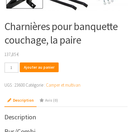
Charnières pour banquette
couchage, la paire
137,85
€
quantité
Ajouter au panier
de
Charnières
UGS :
23600
Catégorie :
Camper et multivan
pour
banquette
Description
Avis (0)
couchage,
la
paire
Description
Bus/Combi