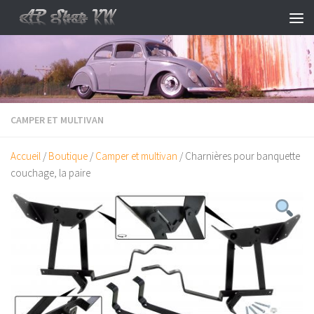
Skip to content
CAMPER ET MULTIVAN
Accueil
/
Boutique
/
Camper et multivan
/ Charnières pour banquette
couchage, la paire