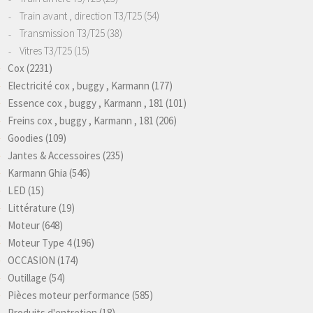
Train avant , direction T3/T25
(54)
Transmission T3/T25
(38)
Vitres T3/T25
(15)
Cox
(2231)
Electricité cox , buggy , Karmann
(177)
Essence cox , buggy , Karmann , 181
(101)
Freins cox , buggy , Karmann , 181
(206)
Goodies
(109)
Jantes & Accessoires
(235)
Karmann Ghia
(546)
LED
(15)
Littérature
(19)
Moteur
(648)
Moteur Type 4
(196)
OCCASION
(174)
Outillage
(54)
Pièces moteur performance
(585)
Produits d'entretien
(18)