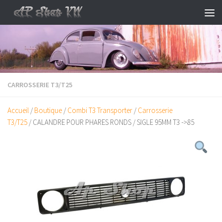
Skip to content
CARROSSERIE T3/T25
Accueil
/
Boutique
/
Combi T3 Transporter
/
Carrosserie
T3/T25
/ CALANDRE POUR PHARES RONDS / SIGLE 95MM T3 ->85