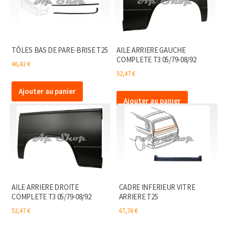
-
>85
TÔLES BAS DE PARE-BRISE T25
AILE ARRIERE GAUCHE
COMPLETE T3 05/79-08/92
46,42
€
52,47
€
Ajouter au panier
Ajouter au panier
AILE ARRIERE DROITE
CADRE INFERIEUR VITRE
COMPLETE T3 05/79-08/92
ARRIERE T25
52,47
€
67,76
€