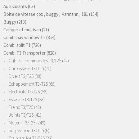
Autocolants
(63)
Boite de vitesse cox , buggy , Karmann , 181
(154)
Buggy
(213)
Camper et multivan
(21)
Combi bay window T2
(854)
Combi split T1
(726)
Combi T3 Transporter
(828)
Câbles , commandes T3/T25
(42)
Carrosserie T3/T25
(75)
Divers T3/T25
(88)
Echappement T3/T25
(68)
Electricité T3/T25
(58)
Essence T3/T25
(28)
Freins T3/T25
(42)
Joints T3/T25
(41)
Moteur T3/T25
(249)
Suspension T3/T25
(6)
Train arrière T3/T25
(23)