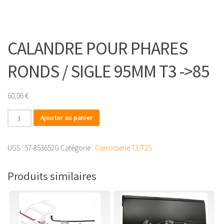
CALANDRE POUR PHARES
RONDS / SIGLE 95MM T3 ->85
60,06
€
quantité
Ajouter au panier
de
CALANDRE
UGS :
57-853652G
Catégorie :
Carrosserie T3/T25
POUR
PHARES
Produits similaires
RONDS
/
SIGLE
95MM
T3