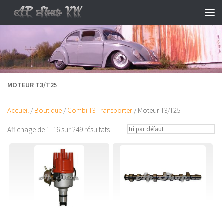
Skip to content
MOTEUR T3/T25
Accueil
/
Boutique
/
Combi T3 Transporter
/ Moteur T3/T25
Affichage de 1–16 sur 249 résultats