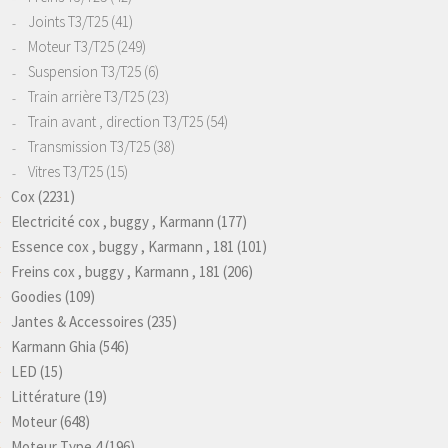
Joints T3/T25
(41)
Moteur T3/T25
(249)
Suspension T3/T25
(6)
Train arrière T3/T25
(23)
Train avant , direction T3/T25
(54)
Transmission T3/T25
(38)
Vitres T3/T25
(15)
Cox
(2231)
Electricité cox , buggy , Karmann
(177)
Essence cox , buggy , Karmann , 181
(101)
Freins cox , buggy , Karmann , 181
(206)
Goodies
(109)
Jantes & Accessoires
(235)
Karmann Ghia
(546)
LED
(15)
Littérature
(19)
Moteur
(648)
Moteur Type 4
(196)