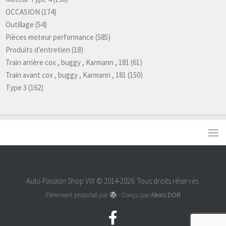
OCCASION
(174)
Outillage
(54)
Pièces moteur performance
(585)
Produits d'entretien
(18)
Train arrière cox , buggy , Karmann , 181
(61)
Train avant cox , buggy , Karmann , 181
(150)
Type 3
(162)
Auto Passion Shop VW © 2014-2026. Tous droits réservés.
Fièrement propulsé par
- Conçu par
Alexis DOR