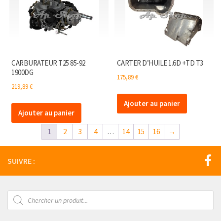
CARBURATEUR T25 85-92
CARTER D’HUILE 1.6D +TD T3
1900DG
175,89
€
219,89
€
Ajouter au panier
Ajouter au panier
1
2
3
4
…
14
15
16
→
SUIVRE :
Recherche
de
produits