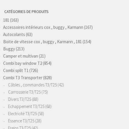
CATÉGORIES DE PRODUITS
181
(163)
Accessoires intérieurs cox , buggy , Karmann
(167)
Autocolants
(63)
Boite de vitesse cox , buggy , Karmann , 181
(154)
Buggy
(213)
Camper et multivan
(21)
Combi bay window T2
(854)
Combi split T1
(726)
Combi T3 Transporter
(828)
Câbles , commandes T3/T25
(42)
Carrosserie T3/T25
(75)
Divers T3/T25
(88)
Echappement T3/T25
(68)
Electricité T3/T25
(58)
Essence T3/T25
(28)
Freins T3/T25
(42)