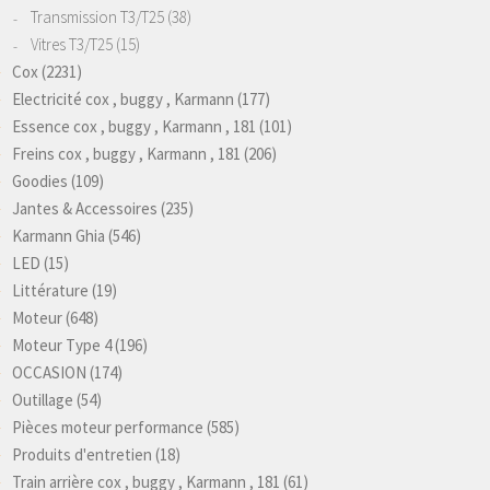
Transmission T3/T25
(38)
Vitres T3/T25
(15)
Cox
(2231)
Electricité cox , buggy , Karmann
(177)
Essence cox , buggy , Karmann , 181
(101)
Freins cox , buggy , Karmann , 181
(206)
Goodies
(109)
Jantes & Accessoires
(235)
Karmann Ghia
(546)
LED
(15)
Littérature
(19)
Moteur
(648)
Moteur Type 4
(196)
OCCASION
(174)
Outillage
(54)
Pièces moteur performance
(585)
Produits d'entretien
(18)
Train arrière cox , buggy , Karmann , 181
(61)