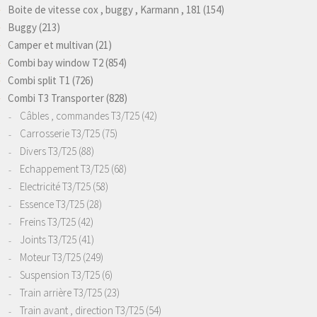
Boite de vitesse cox , buggy , Karmann , 181
(154)
Buggy
(213)
Camper et multivan
(21)
Combi bay window T2
(854)
Combi split T1
(726)
Combi T3 Transporter
(828)
Câbles , commandes T3/T25
(42)
Carrosserie T3/T25
(75)
Divers T3/T25
(88)
Echappement T3/T25
(68)
Electricité T3/T25
(58)
Essence T3/T25
(28)
Freins T3/T25
(42)
Joints T3/T25
(41)
Moteur T3/T25
(249)
Suspension T3/T25
(6)
Train arrière T3/T25
(23)
Train avant , direction T3/T25
(54)