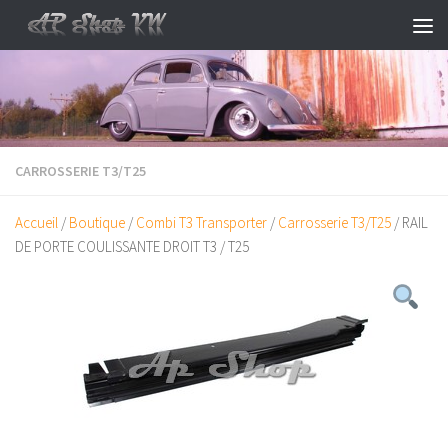
Skip to content
CARROSSERIE T3/T25
Accueil
/
Boutique
/
Combi T3 Transporter
/
Carrosserie T3/T25
/ RAIL
DE PORTE COULISSANTE DROIT T3 / T25