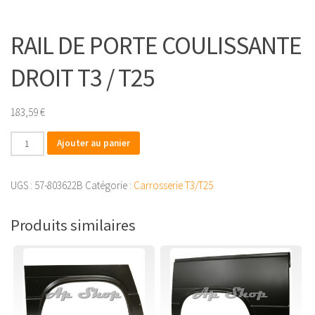
RAIL DE PORTE COULISSANTE
DROIT T3 / T25
183,59
€
quantité
Ajouter au panier
de
RAIL
UGS :
57-803622B
Catégorie :
Carrosserie T3/T25
DE
PORTE
Produits similaires
COULISSANTE
DROIT
T3
/
T25