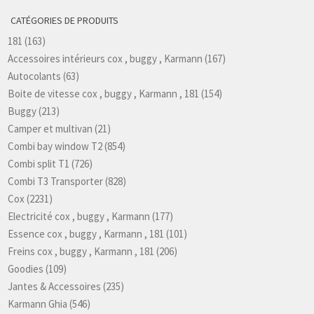
CATÉGORIES DE PRODUITS
181
(163)
Accessoires intérieurs cox , buggy , Karmann
(167)
Autocolants
(63)
Boite de vitesse cox , buggy , Karmann , 181
(154)
Buggy
(213)
Camper et multivan
(21)
Combi bay window T2
(854)
Combi split T1
(726)
Combi T3 Transporter
(828)
Cox
(2231)
Electricité cox , buggy , Karmann
(177)
Essence cox , buggy , Karmann , 181
(101)
Freins cox , buggy , Karmann , 181
(206)
Goodies
(109)
Jantes & Accessoires
(235)
Karmann Ghia
(546)