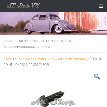
Skip to content
CARROSSERIE
/
CARROSSERIE 181
/
CARROSSERIE
KARMANN
/
CARROSSERIE TYPE 3
Accueil
/
Boutique
/
Karmann Ghia
/
Carrosserie Karmann
/ BOULON
POINTU CHASSIS/CAISSE (PIECE)