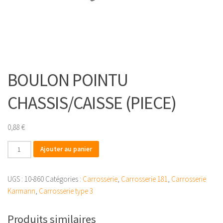
BOULON POINTU
CHASSIS/CAISSE (PIECE)
0,88
€
quantité
Ajouter au panier
de
BOULON
UGS :
10-860
Catégories :
Carrosserie
,
Carrosserie 181
,
Carrosserie
POINTU
Karmann
,
Carrosserie type 3
CHASSIS/CAISSE
(PIECE)
Produits similaires