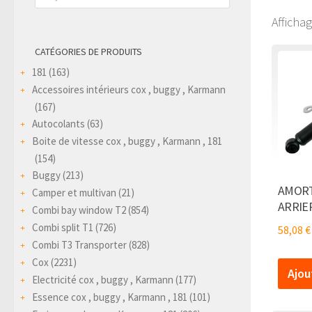
produits
Afficha
CATÉGORIES DE PRODUITS
181
(163)
Accessoires intérieurs cox , buggy , Karmann
(167)
Autocolants
(63)
Boite de vitesse cox , buggy , Karmann , 181
(154)
Buggy
(213)
AMORT
Camper et multivan
(21)
ARRIER
Combi bay window T2
(854)
Combi split T1
(726)
58,08
€
Combi T3 Transporter
(828)
Cox
(2231)
Ajou
Electricité cox , buggy , Karmann
(177)
Essence cox , buggy , Karmann , 181
(101)