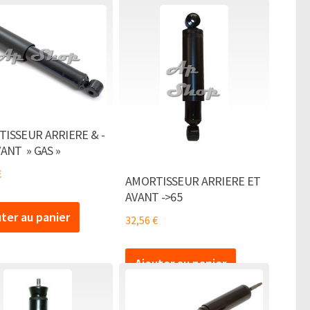
ISSEUR ARRIERE & -
VANT » GAS »
€
AMORTISSEUR ARRIERE ET
AVANT ->65
uter au panier
32,56
€
Ajouter au panier