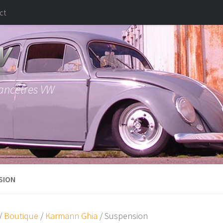
ct
 ancêtres VW
SION
/
Boutique
/
Karmann Ghia
/ Suspension