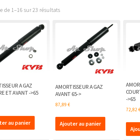
ge de 1–16 sur 23 résultats
AMORT
ISSEUR A GAZ
AMORTISSEUR A GAZ
COURT
E ET AVANT ->65
AVANT 65->
->65
87,89
€
72,82
ter au panier
Ajouter au panier
Ajo