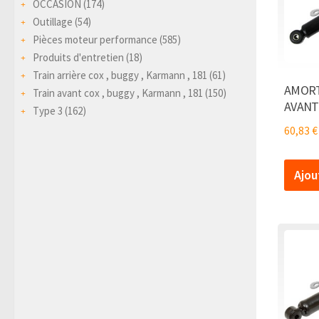
OCCASION
(174)
Outillage
(54)
Pièces moteur performance
(585)
Produits d'entretien
(18)
Train arrière cox , buggy , Karmann , 181
(61)
AMORT
Train avant cox , buggy , Karmann , 181
(150)
AVANT
Type 3
(162)
60,83
€
Ajou