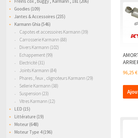
Freins cox , buggy , Karmann , 181
(206)
Goodies
(109)
Jantes & Accessoires
(235)
Karmann Ghia
(546)
Capotes et accessoires Karmann
(39)
Carrosserie Karmann
(88)
Divers Karmann
(102)
AMORT
Echappement
(99)
ARRIER
Electricité
(31)
Joints Karmann
(84)
96,25
€
Phares , feux , clignoteurs Karmann
(29)
Sellerie Karmann
(38)
Ajou
Suspension
(23)
Vitres Karmann
(12)
LED
(15)
Littérature
(19)
Moteur
(648)
Moteur Type 4
(196)