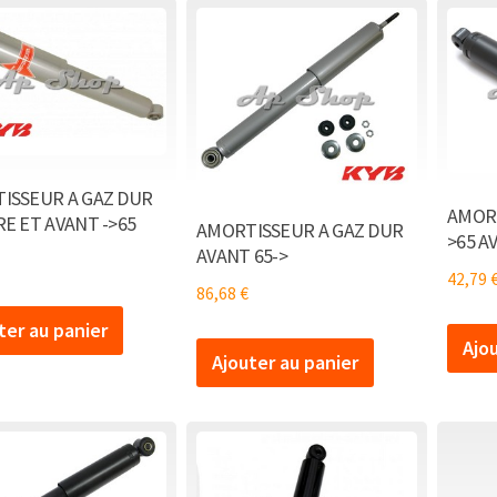
ISSEUR A GAZ DUR
AMORT
E ET AVANT ->65
AMORTISSEUR A GAZ DUR
>65 A
AVANT 65->
42,79
86,68
€
ter au panier
Ajo
Ajouter au panier