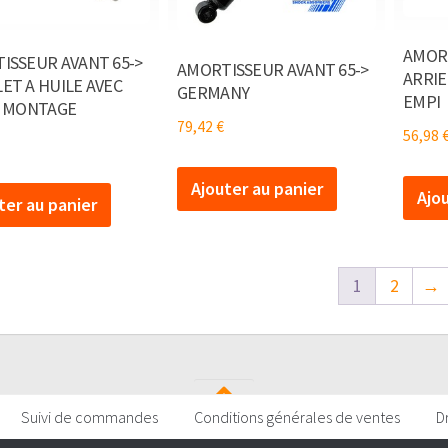
AMOR
ISSEUR AVANT 65->
AMORTISSEUR AVANT 65->
ARRIE
ET A HUILE AVEC
GERMANY
EMPI
E MONTAGE
79,42
€
56,98
Ajouter au panier
Ajo
ter au panier
1
2
→
Suivi de commandes
Conditions générales de ventes
D