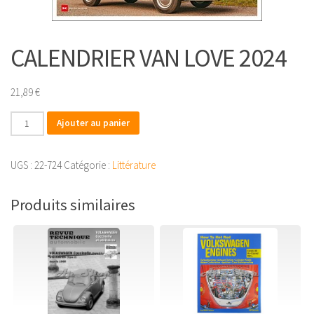
CALENDRIER VAN LOVE 2024
21,89
€
quantité
Ajouter au panier
de
CALENDRIER
UGS :
22-724
Catégorie :
Littérature
VAN
LOVE
Produits similaires
2024