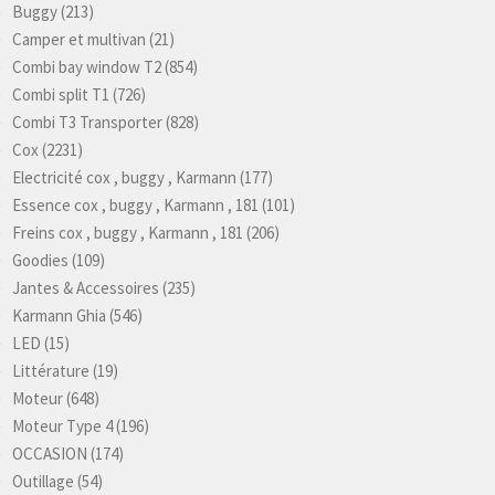
Buggy
(213)
Camper et multivan
(21)
Combi bay window T2
(854)
Combi split T1
(726)
Combi T3 Transporter
(828)
Cox
(2231)
Electricité cox , buggy , Karmann
(177)
Essence cox , buggy , Karmann , 181
(101)
Freins cox , buggy , Karmann , 181
(206)
Goodies
(109)
Jantes & Accessoires
(235)
Karmann Ghia
(546)
LED
(15)
Littérature
(19)
Moteur
(648)
Moteur Type 4
(196)
OCCASION
(174)
Outillage
(54)