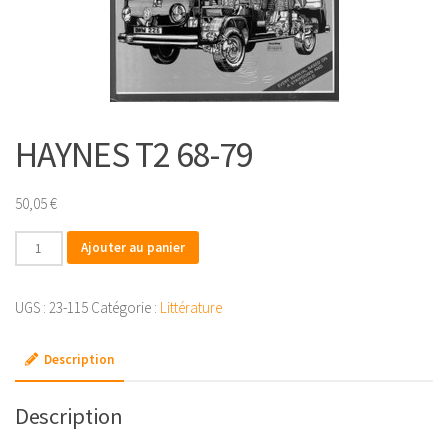
HAYNES T2 68-79
50,05
€
quantité
Ajouter au panier
de
HAYNES
UGS :
23-115
Catégorie :
Littérature
T2
68-
Description
79
Description