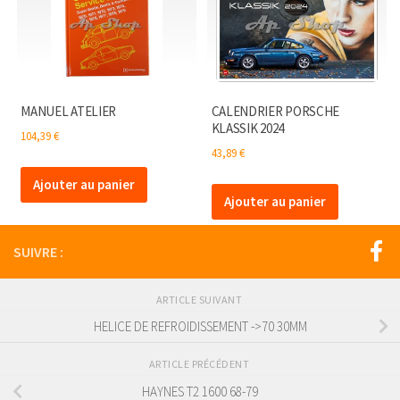
MANUEL ATELIER
CALENDRIER PORSCHE
KLASSIK 2024
104,39
€
43,89
€
Ajouter au panier
Ajouter au panier
SUIVRE :
ARTICLE SUIVANT
HELICE DE REFROIDISSEMENT ->70 30MM
ARTICLE PRÉCÉDENT
HAYNES T2 1600 68-79