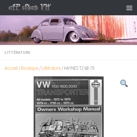
Skip to content
LITTÉRATURE
Accueil
/
Boutique
/
Littérature
/ HAYNES T2 68-79