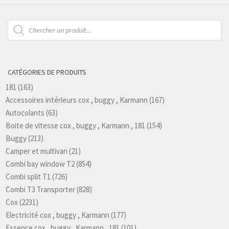
Recherche
de
produits
CATÉGORIES DE PRODUITS
181
(163)
Accessoires intérieurs cox , buggy , Karmann
(167)
Autocolants
(63)
Boite de vitesse cox , buggy , Karmann , 181
(154)
Buggy
(213)
Camper et multivan
(21)
Combi bay window T2
(854)
Combi split T1
(726)
Combi T3 Transporter
(828)
Cox
(2231)
Electricité cox , buggy , Karmann
(177)
Essence cox , buggy , Karmann , 181
(101)