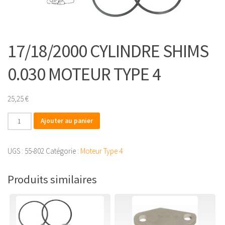
17/18/2000 CYLINDRE SHIMS
0.030 MOTEUR TYPE 4
25,25
€
quantité
Ajouter au panier
de
17/18/2000
UGS :
55-802
Catégorie :
Moteur Type 4
CYLINDRE
SHIMS
Produits similaires
0.030
MOTEUR
TYPE
4