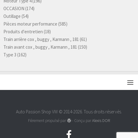
Moteur Type 4
(196)
OCCASION
(174)
Outillage
(54)
Pièces moteur performance
(585)
Produits d'entretien
(18)
Train arrière cox , buggy , Karmann , 181
(61)
Train avant cox , buggy , Karmann , 181
(150)
Type 3
(162)
Auto Passion Shop VW © 2014-2026. Tous droits réservés.
Fièrement propulsé par
- Conçu par
Alexis DOR