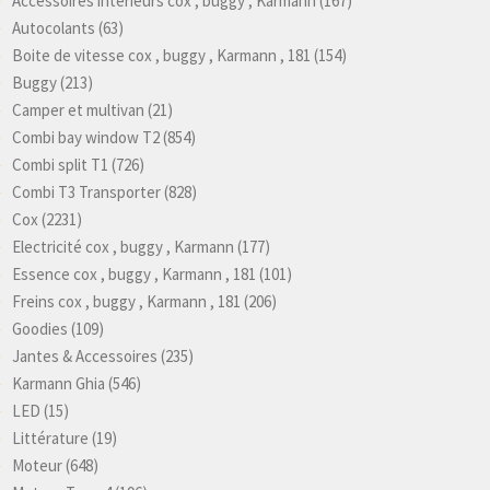
Accessoires intérieurs cox , buggy , Karmann
(167)
Autocolants
(63)
Boite de vitesse cox , buggy , Karmann , 181
(154)
Buggy
(213)
Camper et multivan
(21)
Combi bay window T2
(854)
Combi split T1
(726)
Combi T3 Transporter
(828)
Cox
(2231)
Electricité cox , buggy , Karmann
(177)
Essence cox , buggy , Karmann , 181
(101)
Freins cox , buggy , Karmann , 181
(206)
Goodies
(109)
Jantes & Accessoires
(235)
Karmann Ghia
(546)
LED
(15)
Littérature
(19)
Moteur
(648)