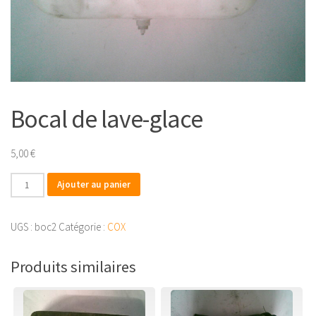
Bocal de lave-glace
5,00
€
quantité
Ajouter au panier
de
Bocal
UGS :
boc2
Catégorie :
COX
de
lave-
Produits similaires
glace