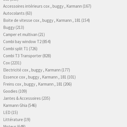
Accessoires intérieurs cox , buggy , Karmann
(167)
Autocolants
(63)
Boite de vitesse cox , buggy , Karmann , 181
(154)
Buggy
(213)
Camper et multivan
(21)
Combi bay window T2
(854)
Combi split T1
(726)
Combi T3 Transporter
(828)
Cox
(2231)
Electricité cox , buggy , Karmann
(177)
Essence cox , buggy , Karmann , 181
(101)
Freins cox , buggy , Karmann , 181
(206)
Goodies
(109)
Jantes & Accessoires
(235)
Karmann Ghia
(546)
LED
(15)
Littérature
(19)
Moteur
(648)