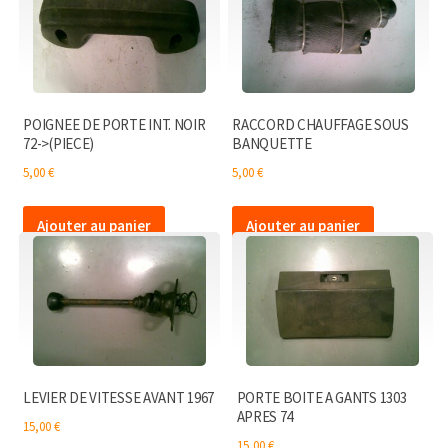
POIGNEE DE PORTE INT. NOIR
RACCORD CHAUFFAGE SOUS
72->(PIECE)
BANQUETTE
5,00
€
5,00
€
Ajouter au panier
Ajouter au panier
LEVIER DE VITESSE AVANT 1967
PORTE BOITE A GANTS 1303
APRES 74
15,00
€
15,00
€