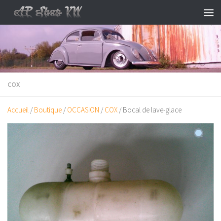
Skip to content
COX
Accueil
/
Boutique
/
OCCASION
/
COX
/ Bocal de lave-glace