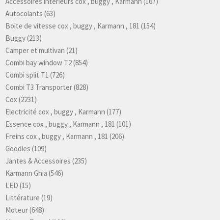
Accessoires intérieurs cox , buggy , Karmann
(167)
Autocolants
(63)
Boite de vitesse cox , buggy , Karmann , 181
(154)
Buggy
(213)
Camper et multivan
(21)
Combi bay window T2
(854)
Combi split T1
(726)
Combi T3 Transporter
(828)
Cox
(2231)
Electricité cox , buggy , Karmann
(177)
Essence cox , buggy , Karmann , 181
(101)
Freins cox , buggy , Karmann , 181
(206)
Goodies
(109)
Jantes & Accessoires
(235)
Karmann Ghia
(546)
LED
(15)
Littérature
(19)
Moteur
(648)