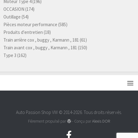
Moteur Type 4
(196)
OCCASION
(174)
Outillage
(54)
Pièces moteur performance
(585)
Produits d'entretien
(18)
Train arrière cox , buggy , Karmann , 181
(61)
Train avant cox , buggy , Karmann , 181
(150)
Type 3
(162)
Auto Passion Shop VW © 2014-2026. Tous droits réservés.
Fièrement propulsé par
- Conçu par
Alexis DOR