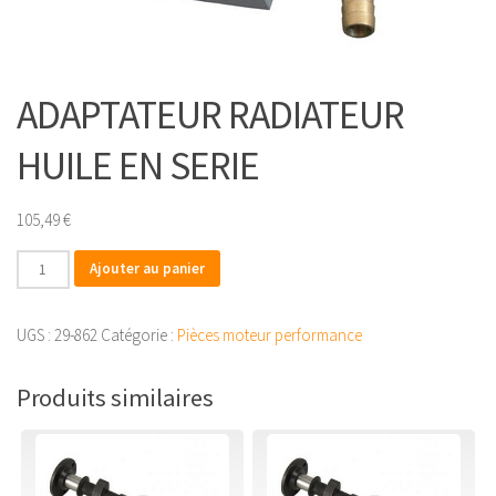
ADAPTATEUR RADIATEUR
HUILE EN SERIE
105,49
€
quantité
Ajouter au panier
de
ADAPTATEUR
UGS :
29-862
Catégorie :
Pièces moteur performance
RADIATEUR
HUILE
Produits similaires
EN
SERIE