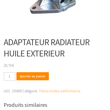
ADAPTATEUR RADIATEUR
HUILE EXTERIEUR
20,79
€
quantité
Ajouter au panier
de
ADAPTATEUR
UGS :
29-860
Catégorie :
Pièces moteur performance
RADIATEUR
HUILE
Produits similaires
EXTERIEUR