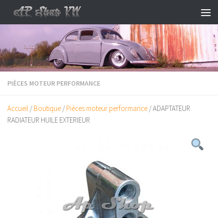
Skip to content
PIÈCES MOTEUR PERFORMANCE
Accueil
/
Boutique
/
Pièces moteur performance
/ ADAPTATEUR
RADIATEUR HUILE EXTERIEUR