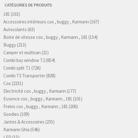
CATÉGORIES DE PRODUITS
181
(163)
Accessoires intérieurs cox , buggy , Karmann
(167)
Autocolants
(63)
Boite de vitesse cox , buggy , Karmann , 181
(154)
Buggy
(213)
Camper et multivan
(21)
Combi bay window T2
(854)
Combi split T1
(726)
Combi T3 Transporter
(828)
Cox
(2231)
Electricité cox , buggy , Karmann
(177)
Essence cox , buggy , Karmann , 181
(101)
Freins cox , buggy , Karmann , 181
(206)
Goodies
(109)
Jantes & Accessoires
(235)
Karmann Ghia
(546)
LED
(15)