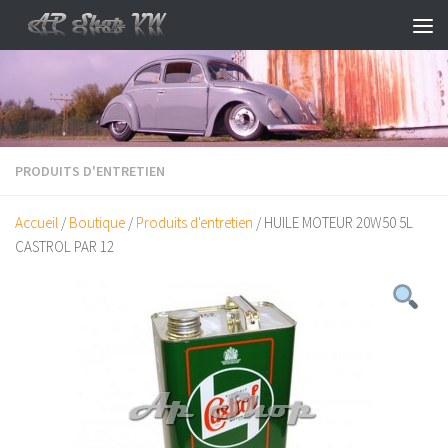
Skip to content
PRODUITS D'ENTRETIEN
Accueil
/
Boutique
/
Produits d'entretien
/ HUILE MOTEUR 20W50 5L
CASTROL PAR 12