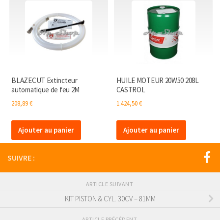
BLAZECUT Extincteur
HUILE MOTEUR 20W50 208L
automatique de feu 2M
CASTROL
208,89
€
1.424,50
€
Ajouter au panier
Ajouter au panier
SUIVRE :
ARTICLE SUIVANT
KIT PISTON & CYL. 30CV – 81MM
ARTICLE PRÉCÉDENT