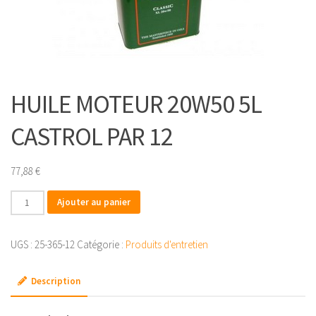
HUILE MOTEUR 20W50 5L
CASTROL PAR 12
77,88
€
quantité
Ajouter au panier
de
HUILE
UGS :
25-365-12
Catégorie :
Produits d'entretien
MOTEUR
20W50
Description
5L
CASTROL