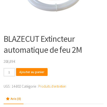
BLAZECUT Extincteur
automatique de feu 2M
208,89
€
quantité
Ajouter au panier
de
BLAZECUT
UGS :
14-802
Catégorie :
Produits d'entretien
Extincteur
automatique
Avis (0)
de
feu