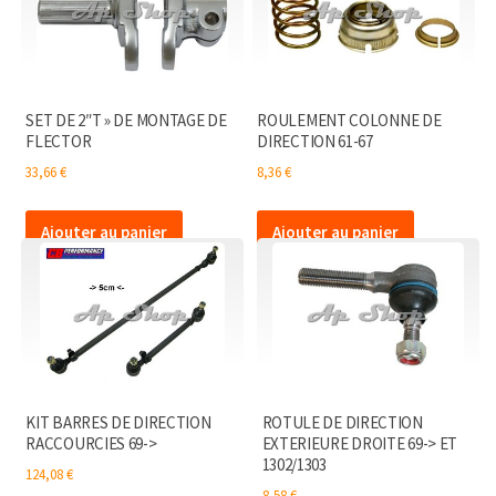
68
SET DE 2″T » DE MONTAGE DE
ROULEMENT COLONNE DE
FLECTOR
DIRECTION 61-67
33,66
€
8,36
€
Ajouter au panier
Ajouter au panier
KIT BARRES DE DIRECTION
ROTULE DE DIRECTION
RACCOURCIES 69->
EXTERIEURE DROITE 69-> ET
1302/1303
124,08
€
8,58
€