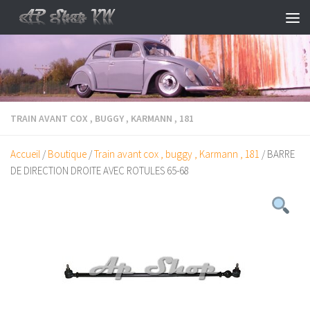
Skip to content
TRAIN AVANT COX , BUGGY , KARMANN , 181
Accueil
/
Boutique
/
Train avant cox , buggy , Karmann , 181
/ BARRE
DE DIRECTION DROITE AVEC ROTULES 65-68