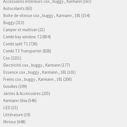
Accessoires intérieurs cox , buggy , Karmann
(167)
Autocolants
(63)
Boite de vitesse cox , buggy , Karmann , 181
(154)
Buggy
(213)
Camper et multivan
(21)
Combi bay window T2
(854)
Combi split T1
(726)
Combi T3 Transporter
(828)
Cox
(2231)
Electricité cox , buggy , Karmann
(177)
Essence cox , buggy , Karmann , 181
(101)
Freins cox , buggy , Karmann , 181
(206)
Goodies
(109)
Jantes & Accessoires
(235)
Karmann Ghia
(546)
LED
(15)
Littérature
(19)
Moteur
(648)