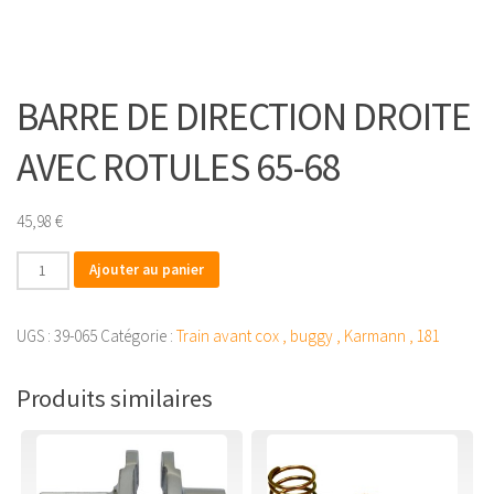
BARRE DE DIRECTION DROITE
AVEC ROTULES 65-68
45,98
€
quantité
Ajouter au panier
de
BARRE
UGS :
39-065
Catégorie :
Train avant cox , buggy , Karmann , 181
DE
DIRECTION
Produits similaires
DROITE
AVEC
ROTULES
65-