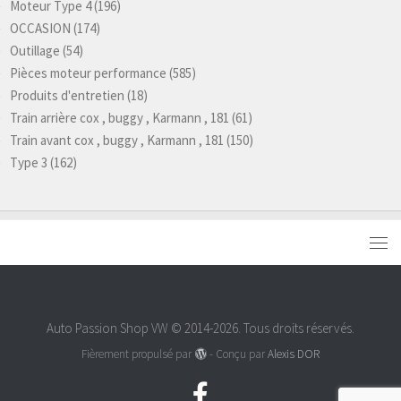
Moteur Type 4
(196)
OCCASION
(174)
Outillage
(54)
Pièces moteur performance
(585)
Produits d'entretien
(18)
Train arrière cox , buggy , Karmann , 181
(61)
Train avant cox , buggy , Karmann , 181
(150)
Type 3
(162)
Auto Passion Shop VW © 2014-2026. Tous droits réservés.
Fièrement propulsé par
- Conçu par
Alexis DOR