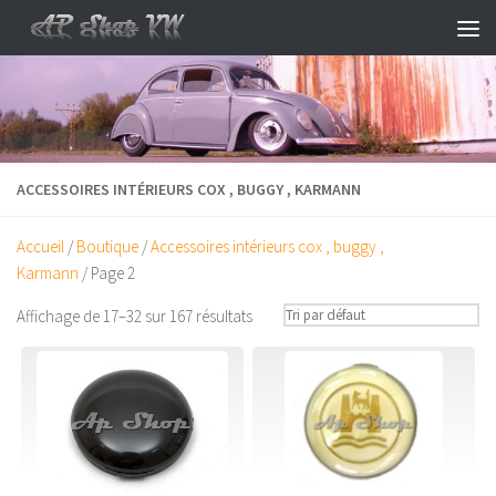
Skip to content
ACCESSOIRES INTÉRIEURS COX , BUGGY , KARMANN
Accueil
/
Boutique
/
Accessoires intérieurs cox , buggy ,
Karmann
/ Page 2
Affichage de 17–32 sur 167 résultats