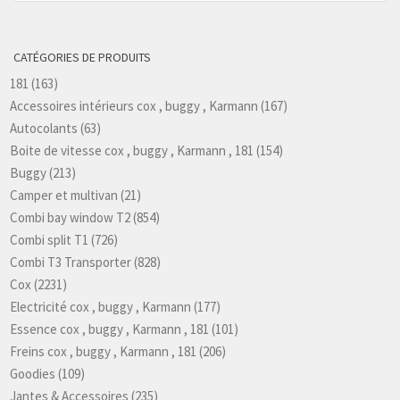
CATÉGORIES DE PRODUITS
181
(163)
Accessoires intérieurs cox , buggy , Karmann
(167)
Autocolants
(63)
Boite de vitesse cox , buggy , Karmann , 181
(154)
Buggy
(213)
Camper et multivan
(21)
Combi bay window T2
(854)
Combi split T1
(726)
Combi T3 Transporter
(828)
Cox
(2231)
Electricité cox , buggy , Karmann
(177)
Essence cox , buggy , Karmann , 181
(101)
Freins cox , buggy , Karmann , 181
(206)
Goodies
(109)
Jantes & Accessoires
(235)