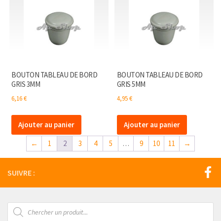
BOUTON TABLEAU DE BORD
BOUTON TABLEAU DE BORD
GRIS 3MM
GRIS 5MM
6,16
€
4,95
€
Ajouter au panier
Ajouter au panier
←
1
2
3
4
5
…
9
10
11
→
SUIVRE :
Recherche
de
produits