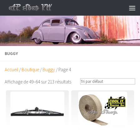
Skip to content
BUGGY
Accueil
/
Boutique
/
Buggy
/ Page 4
Affichage de 49–64 sur 213 résultats