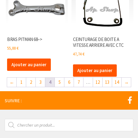
BRAS PITMAN 68–>
CEINTURAGE DE BOITE A
VITESSE ARRIERE AVEC CTC
55,88
€
47,74
€
Ajouter au panier
Ajouter au panier
←
1
2
3
4
5
6
7
…
12
13
14
→
SUIVRE :
Recherche
de
produits