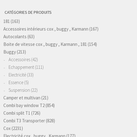
CATÉGORIES DE PRODUITS
181
(163)
Accessoires intérieurs cox , buggy , Karmann
(167)
Autocolants
(63)
Boite de vitesse cox , buggy , Karmann , 181
(154)
Buggy
(213)
Accessoires
(42)
Echappement
(111)
Electricité
(33)
Essence
(5)
Suspension
(22)
Camper et multivan
(21)
Combi bay window T2
(854)
Combi split T1
(726)
Combi T3 Transporter
(828)
Cox
(2231)
Electricité cox , buggy , Karmann
(177)