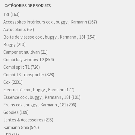
CATÉGORIES DE PRODUITS
181
(163)
Accessoires intérieurs cox , buggy , Karmann
(167)
Autocolants
(63)
Boite de vitesse cox , buggy , Karmann , 181
(154)
Buggy
(213)
Camper et multivan
(21)
Combi bay window T2
(854)
Combi split T1
(726)
Combi T3 Transporter
(828)
Cox
(2231)
Electricité cox , buggy , Karmann
(177)
Essence cox , buggy , Karmann , 181
(101)
Freins cox , buggy , Karmann , 181
(206)
Goodies
(109)
Jantes & Accessoires
(235)
Karmann Ghia
(546)
LED
(15)