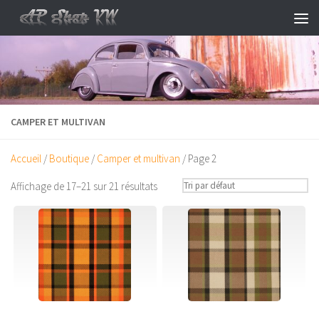
Skip to content
CAMPER ET MULTIVAN
Accueil
/
Boutique
/
Camper et multivan
/ Page 2
Affichage de 17–21 sur 21 résultats