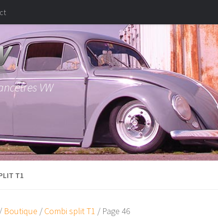
ct
 ancêtres VW
PLIT T1
/
Boutique
/
Combi split T1
/ Page 46