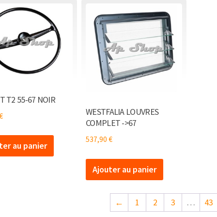
 T2 55-67 NOIR
WESTFALIA LOUVRES
€
COMPLET ->67
537,90
€
ter au panier
Ajouter au panier
←
1
2
3
…
43