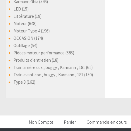
Karmann Ghia
(546)
LED
(15)
Littérature
(19)
Moteur
(648)
Moteur Type 4
(196)
OCCASION
(174)
Outillage
(54)
Pièces moteur performance
(585)
Produits d'entretien
(18)
Train arrière cox , buggy , Karmann , 181
(61)
Train avant cox , buggy , Karmann , 181
(150)
Type 3
(162)
Mon Compte
Panier
Commande en cours