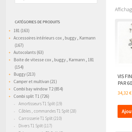
produits
Afficha
CATÉGORIES DE PRODUITS
181
(163)
Accessoires intérieurs cox , buggy , Karmann
(167)
Autocolants
(63)
Boite de vitesse cox , buggy , Karmann , 181
(154)
Buggy
(213)
VIS FI
Camper et multivan
(21)
PAR 60
Combi bay window T2
(854)
34,32
€
Combi split T1
(726)
Amortisseurs T1 Split
(19)
Ajou
Câbles , commandes T1 Split
(28)
Carrosserie T1 Split
(210)
Divers T1 Split
(117)