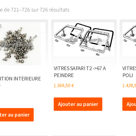
ge de 721–726 sur 726 résultats
VITRES SAFARI T2 ->67 A
VITRE
PEINDRE
POLI
NITION INTERIEURE
1.369,50
€
1.428,
Ajouter au panier
Ajo
ter au panier