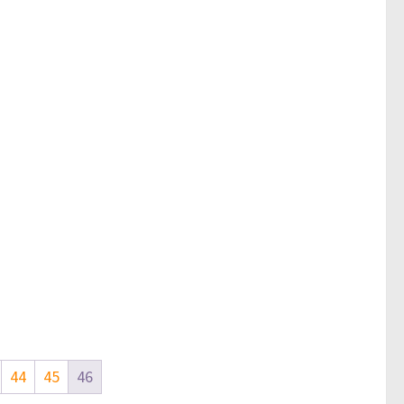
44
45
46