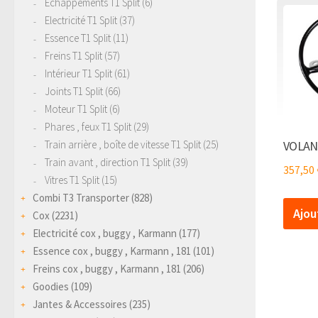
Echappements T1 Split
(6)
Electricité T1 Split
(37)
Essence T1 Split
(11)
Freins T1 Split
(57)
Intérieur T1 Split
(61)
Joints T1 Split
(66)
Moteur T1 Split
(6)
Phares , feux T1 Split
(29)
VOLANT
Train arrière , boîte de vitesse T1 Split
(25)
Train avant , direction T1 Split
(39)
357,50
Vitres T1 Split
(15)
Combi T3 Transporter
(828)
Ajou
Cox
(2231)
Electricité cox , buggy , Karmann
(177)
Essence cox , buggy , Karmann , 181
(101)
Freins cox , buggy , Karmann , 181
(206)
Goodies
(109)
Jantes & Accessoires
(235)