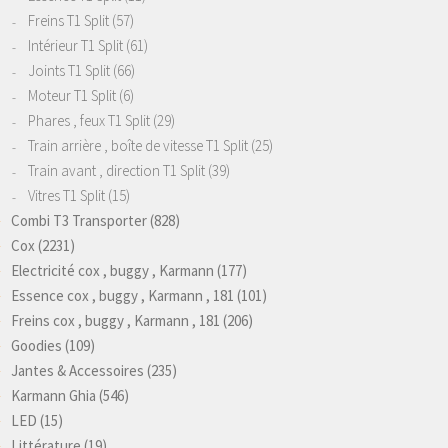
Freins T1 Split
(57)
Intérieur T1 Split
(61)
Joints T1 Split
(66)
Moteur T1 Split
(6)
Phares , feux T1 Split
(29)
Train arrière , boîte de vitesse T1 Split
(25)
Train avant , direction T1 Split
(39)
Vitres T1 Split
(15)
Combi T3 Transporter
(828)
Cox
(2231)
Electricité cox , buggy , Karmann
(177)
Essence cox , buggy , Karmann , 181
(101)
Freins cox , buggy , Karmann , 181
(206)
Goodies
(109)
Jantes & Accessoires
(235)
Karmann Ghia
(546)
LED
(15)
Littérature
(19)