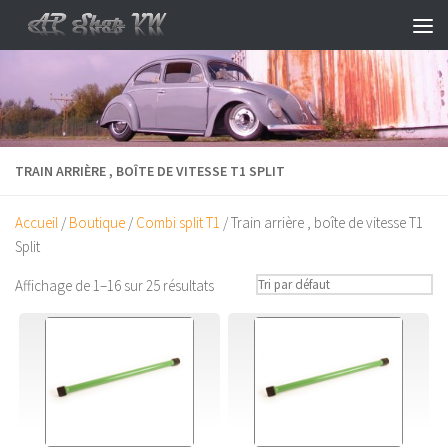
Skip to content
TRAIN ARRIÈRE , BOÎTE DE VITESSE T1 SPLIT
Accueil
/
Boutique
/
Combi split T1
/ Train arrière , boîte de vitesse T1
Split
Affichage de 1–16 sur 25 résultats