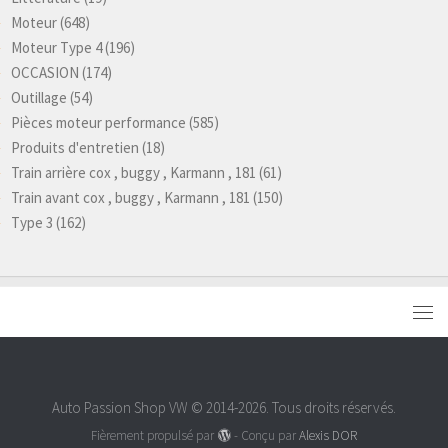
Moteur
(648)
Moteur Type 4
(196)
OCCASION
(174)
Outillage
(54)
Pièces moteur performance
(585)
Produits d'entretien
(18)
Train arrière cox , buggy , Karmann , 181
(61)
Train avant cox , buggy , Karmann , 181
(150)
Type 3
(162)
Auto Passion Shop VW © 2014-2026. Tous droits réservés.
Fièrement propulsé par
- Conçu par
Alexis DOR