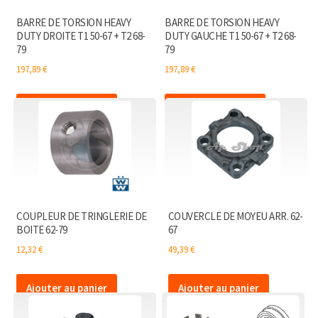
BARRE DE TORSION HEAVY
BARRE DE TORSION HEAVY
DUTY DROITE T1 50-67 + T2 68-
DUTY GAUCHE T1 50-67 + T2 68-
79
79
197,89
€
197,89
€
Ajouter au panier
Ajouter au panier
COUPLEUR DE TRINGLERIE DE
COUVERCLE DE MOYEU ARR. 62-
BOITE 62-79
67
12,32
€
49,39
€
Ajouter au panier
Ajouter au panier