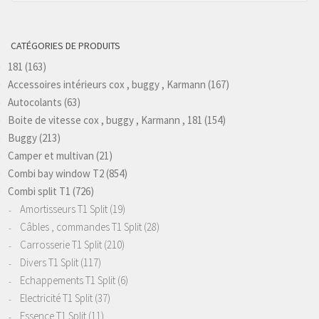
CATÉGORIES DE PRODUITS
181
(163)
Accessoires intérieurs cox , buggy , Karmann
(167)
Autocolants
(63)
Boite de vitesse cox , buggy , Karmann , 181
(154)
Buggy
(213)
Camper et multivan
(21)
Combi bay window T2
(854)
Combi split T1
(726)
Amortisseurs T1 Split
(19)
Câbles , commandes T1 Split
(28)
Carrosserie T1 Split
(210)
Divers T1 Split
(117)
Echappements T1 Split
(6)
Electricité T1 Split
(37)
Essence T1 Split
(11)