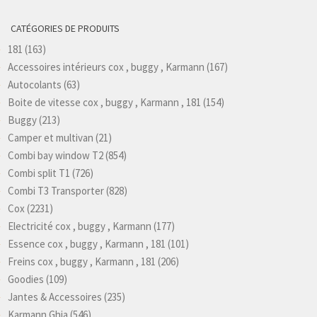
CATÉGORIES DE PRODUITS
181
(163)
Accessoires intérieurs cox , buggy , Karmann
(167)
Autocolants
(63)
Boite de vitesse cox , buggy , Karmann , 181
(154)
Buggy
(213)
Camper et multivan
(21)
Combi bay window T2
(854)
Combi split T1
(726)
Combi T3 Transporter
(828)
Cox
(2231)
Electricité cox , buggy , Karmann
(177)
Essence cox , buggy , Karmann , 181
(101)
Freins cox , buggy , Karmann , 181
(206)
Goodies
(109)
Jantes & Accessoires
(235)
Karmann Ghia
(546)