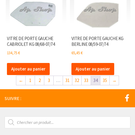
VITRE DE PORTE GAUCHE
VITRE DE PORTE GAUCHE KG
CABRIOLET KG 08/68-07/74
BERLINE 08/59-07/74
134,75
€
65,45
€
Ajouter au panier
Ajouter au panier
←
1
2
3
…
31
32
33
34
35
→
SUIVRE :
Recherche
de
produits