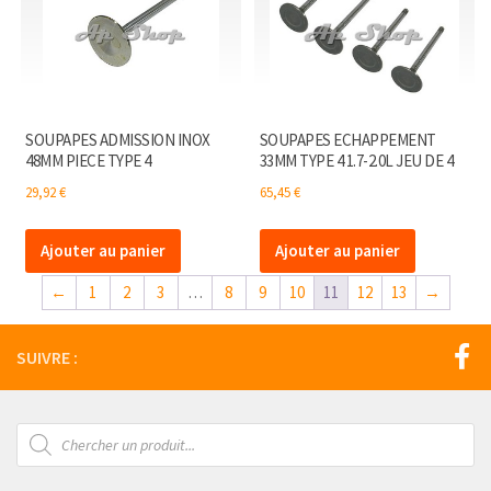
SOUPAPES ADMISSION INOX
SOUPAPES ECHAPPEMENT
48MM PIECE TYPE 4
33MM TYPE 4 1.7-2.0L JEU DE 4
29,92
€
65,45
€
Ajouter au panier
Ajouter au panier
←
1
2
3
…
8
9
10
11
12
13
→
SUIVRE :
Recherche
de
produits