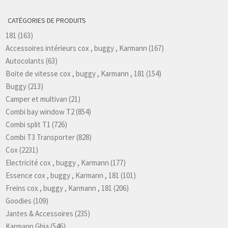
CATÉGORIES DE PRODUITS
181
(163)
Accessoires intérieurs cox , buggy , Karmann
(167)
Autocolants
(63)
Boite de vitesse cox , buggy , Karmann , 181
(154)
Buggy
(213)
Camper et multivan
(21)
Combi bay window T2
(854)
Combi split T1
(726)
Combi T3 Transporter
(828)
Cox
(2231)
Electricité cox , buggy , Karmann
(177)
Essence cox , buggy , Karmann , 181
(101)
Freins cox , buggy , Karmann , 181
(206)
Goodies
(109)
Jantes & Accessoires
(235)
Karmann Ghia
(546)