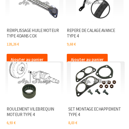
REMPLISSAGE HUILE MOTEUR
REPERE DE CALAGE AVANCE
TYPE 4 DANS COX
TYPE 4
128,26
€
9,68
€
Ajouter au panier
Ajouter au panier
ROULEMENT VILEBREQUIN
SET MONTAGE ECHAPPEMENT
MOTEUR TYPE 4
TYPE 4
6,93
€
8,03
€