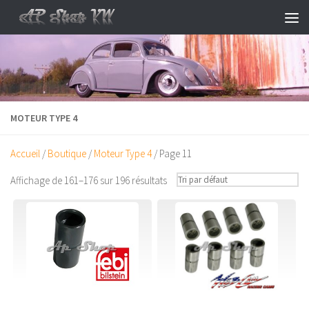
Skip to content
MOTEUR TYPE 4
Accueil
/
Boutique
/
Moteur Type 4
/ Page 11
Affichage de 161–176 sur 196 résultats