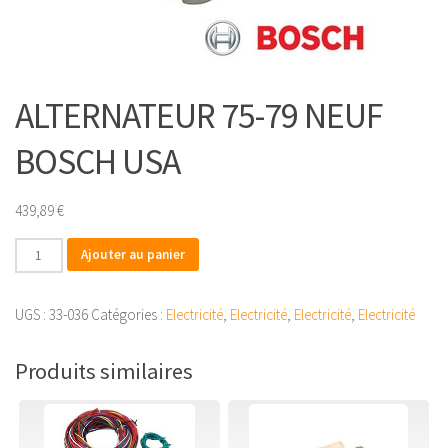
ALTERNATEUR 75-79 NEUF
BOSCH USA
439,89
€
quantité
Ajouter au panier
de
ALTERNATEUR
UGS :
33-036
Catégories :
Electricité
,
Electricité
,
Electricité
,
Electricité
75-
79
Produits similaires
NEUF
BOSCH
USA