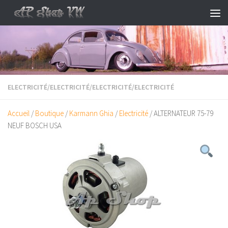
Skip to content
ELECTRICITÉ
/
ELECTRICITÉ
/
ELECTRICITÉ
/
ELECTRICITÉ
Accueil
/
Boutique
/
Karmann Ghia
/
Electricité
/ ALTERNATEUR 75-79
NEUF BOSCH USA