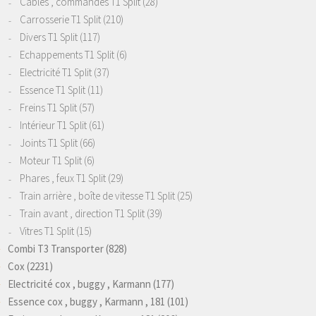
Câbles , commandes T1 Split
(28)
Carrosserie T1 Split
(210)
Divers T1 Split
(117)
Echappements T1 Split
(6)
Electricité T1 Split
(37)
Essence T1 Split
(11)
Freins T1 Split
(57)
Intérieur T1 Split
(61)
Joints T1 Split
(66)
Moteur T1 Split
(6)
Phares , feux T1 Split
(29)
Train arrière , boîte de vitesse T1 Split
(25)
Train avant , direction T1 Split
(39)
Vitres T1 Split
(15)
Combi T3 Transporter
(828)
Cox
(2231)
Electricité cox , buggy , Karmann
(177)
Essence cox , buggy , Karmann , 181
(101)