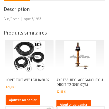
kit
de
Description
montage
Bus/Combi jusque 7/1967
Produits similaires
JOINT TOIT WESTFALIA 68-92
AXE ESSUIE GLACE GAUCHE OU
DROIT T2 08/64-07/65
120,89
€
22,88
€
Ajouter au panier
Ajouter au panier