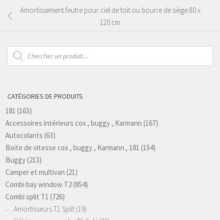
Amortissement feutre pour ciel de toit ou bourre de siège 80 x
120 cm
Recherche
de
produits
CATÉGORIES DE PRODUITS
181
(163)
Accessoires intérieurs cox , buggy , Karmann
(167)
Autocolants
(63)
Boite de vitesse cox , buggy , Karmann , 181
(154)
Buggy
(213)
Camper et multivan
(21)
Combi bay window T2
(854)
Combi split T1
(726)
Amortisseurs T1 Split
(19)