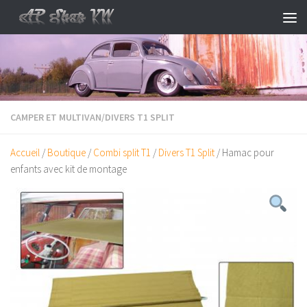
Skip to content
CAMPER ET MULTIVAN
/
DIVERS T1 SPLIT
Accueil
/
Boutique
/
Combi split T1
/
Divers T1 Split
/ Hamac pour
enfants avec kit de montage