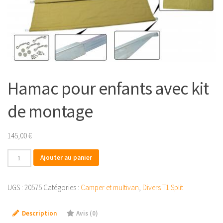
Hamac pour enfants avec kit
de montage
145,00
€
quantité
Ajouter au panier
de
Hamac
UGS :
20575
Catégories :
Camper et multivan
,
Divers T1 Split
pour
enfants
Description
Avis (0)
avec