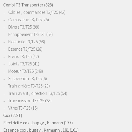
Combi T3 Transporter
(828)
Câbles , commandes T3/T25
(42)
Carrosserie T3/T25
(75)
Divers T3/T25
(88)
Echappement T3/T25
(68)
Electricité T3/T25
(58)
Essence T3/T25
(28)
Freins T3/T25
(42)
Joints T3/T25
(41)
Moteur T3/T25
(249)
Suspension T3/T25
(6)
Train arrière T3/T25
(23)
Train avant , direction T3/T25
(54)
Transmission T3/T25
(38)
Vitres T3/T25
(15)
Cox
(2231)
Electricité cox , buggy , Karmann
(177)
Essence cox , buggy , Karmann , 181
(101)