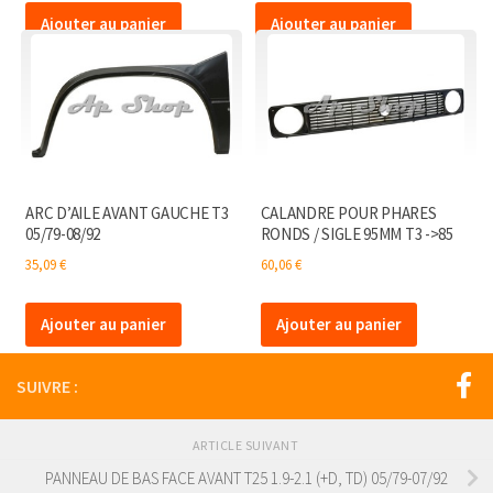
Ajouter au panier
Ajouter au panier
ARC D’AILE AVANT GAUCHE T3
CALANDRE POUR PHARES
05/79-08/92
RONDS / SIGLE 95MM T3 ->85
35,09
€
60,06
€
Ajouter au panier
Ajouter au panier
SUIVRE :
ARTICLE SUIVANT
PANNEAU DE BAS FACE AVANT T25 1.9-2.1 (+D, TD) 05/79-07/92