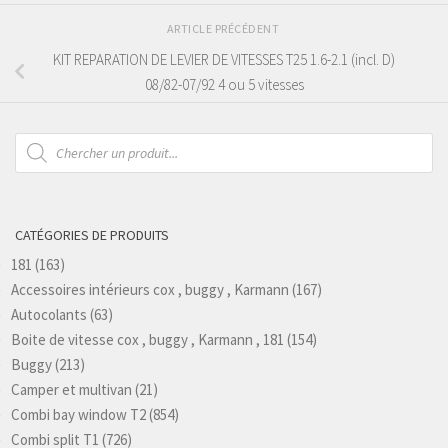
ARTICLE PRÉCÉDENT
KIT REPARATION DE LEVIER DE VITESSES T25 1.6-2.1 (incl. D)
08/82-07/92 4 ou 5 vitesses
Recherche
de
produits
CATÉGORIES DE PRODUITS
181
(163)
Accessoires intérieurs cox , buggy , Karmann
(167)
Autocolants
(63)
Boite de vitesse cox , buggy , Karmann , 181
(154)
Buggy
(213)
Camper et multivan
(21)
Combi bay window T2
(854)
Combi split T1
(726)