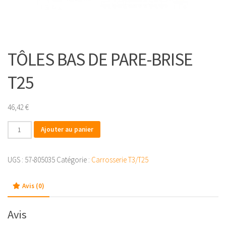
TÔLES BAS DE PARE-BRISE
T25
46,42
€
quantité
Ajouter au panier
de
TÔLES
UGS :
57-805035
Catégorie :
Carrosserie T3/T25
BAS
DE
Avis (0)
PARE-
BRISE
T25
Avis