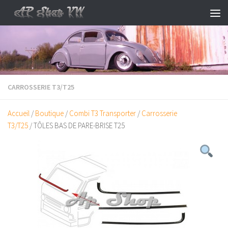
Skip to content
CARROSSERIE T3/T25
Accueil
/
Boutique
/
Combi T3 Transporter
/
Carrosserie
T3/T25
/ TÔLES BAS DE PARE-BRISE T25