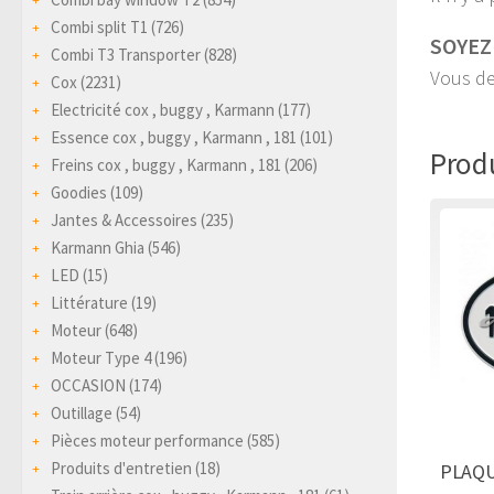
Combi split T1
(726)
SOYEZ
Combi T3 Transporter
(828)
Vous de
Cox
(2231)
Electricité cox , buggy , Karmann
(177)
Essence cox , buggy , Karmann , 181
(101)
Produ
Freins cox , buggy , Karmann , 181
(206)
Goodies
(109)
Jantes & Accessoires
(235)
Karmann Ghia
(546)
LED
(15)
Littérature
(19)
Moteur
(648)
Moteur Type 4
(196)
OCCASION
(174)
Outillage
(54)
Pièces moteur performance
(585)
Produits d'entretien
(18)
PLAQU