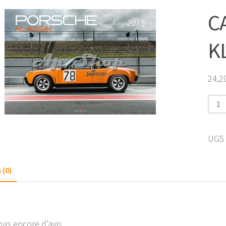
C
K
24,2
quan
de
CALE
UGS 
POR
KLAS
 (0)
2018
 pas encore d’avis.