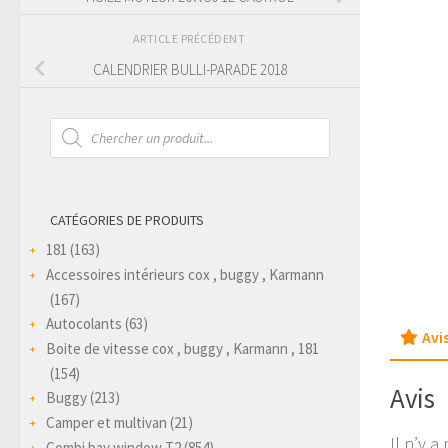
ARTICLE PRÉCÉDENT
CALENDRIER BULLI-PARADE 2018
Recherche
de
produits
CATÉGORIES DE PRODUITS
181
(163)
Accessoires intérieurs cox , buggy , Karmann
(167)
Autocolants
(63)
Avis
Boite de vitesse cox , buggy , Karmann , 181
(154)
Avis
Buggy
(213)
Camper et multivan
(21)
Il n’y a
Combi bay window T2
(854)