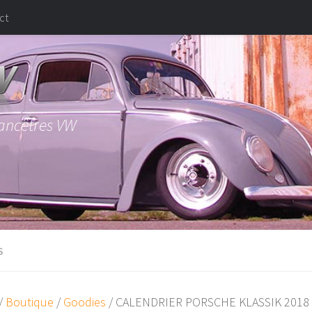
ct
 ancêtres VW
S
/
Boutique
/
Goodies
/ CALENDRIER PORSCHE KLASSIK 2018