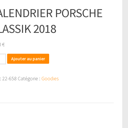
ALENDRIER PORSCHE
LASSIK 2018
0
€
tité
Ajouter au panier
NDRIER
:
22-658
Catégorie :
Goodies
SCHE
SIK