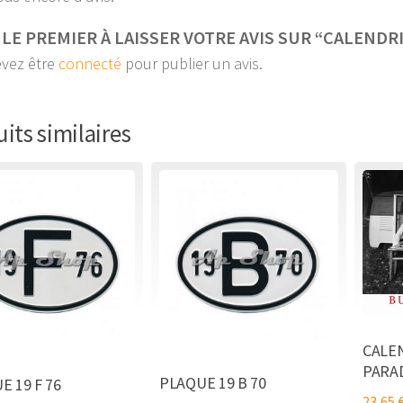
 LE PREMIER À LAISSER VOTRE AVIS SUR “CALENDR
vez être
connecté
pour publier un avis.
its similaires
CALEN
PARAD
PLAQUE 19 B 70
E 19 F 76
23,65