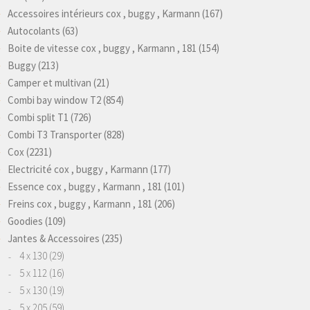
Accessoires intérieurs cox , buggy , Karmann
(167)
Autocolants
(63)
Boite de vitesse cox , buggy , Karmann , 181
(154)
Buggy
(213)
Camper et multivan
(21)
Combi bay window T2
(854)
Combi split T1
(726)
Combi T3 Transporter
(828)
Cox
(2231)
Electricité cox , buggy , Karmann
(177)
Essence cox , buggy , Karmann , 181
(101)
Freins cox , buggy , Karmann , 181
(206)
Goodies
(109)
Jantes & Accessoires
(235)
4 x 130
(29)
5 x 112
(16)
5 x 130
(19)
5 x 205
(59)