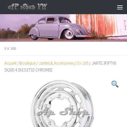
Skip to content
5 X 205
Accueil
/
Boutique
/
Jantes & Accessoires
/
5 x 205
/ JANTE 3FIFTY6
5X205 4.5X15 ET32 CHROMEE