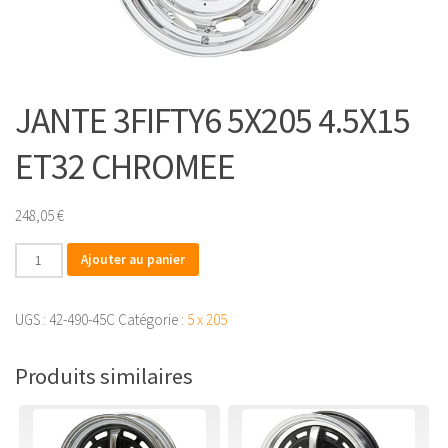
JANTE 3FIFTY6 5X205 4.5X15
ET32 CHROMEE
248,05
€
quantité
Ajouter au panier
de
JANTE
UGS :
42-490-45C
Catégorie :
5 x 205
3FIFTY6
5X205
Produits similaires
4.5X15
ET32
CHROMEE