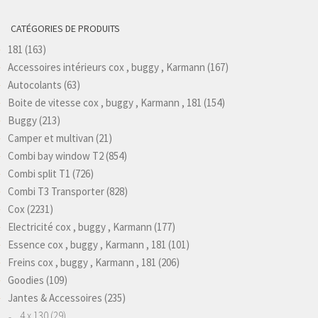
CATÉGORIES DE PRODUITS
181
(163)
Accessoires intérieurs cox , buggy , Karmann
(167)
Autocolants
(63)
Boite de vitesse cox , buggy , Karmann , 181
(154)
Buggy
(213)
Camper et multivan
(21)
Combi bay window T2
(854)
Combi split T1
(726)
Combi T3 Transporter
(828)
Cox
(2231)
Electricité cox , buggy , Karmann
(177)
Essence cox , buggy , Karmann , 181
(101)
Freins cox , buggy , Karmann , 181
(206)
Goodies
(109)
Jantes & Accessoires
(235)
4 x 130
(29)