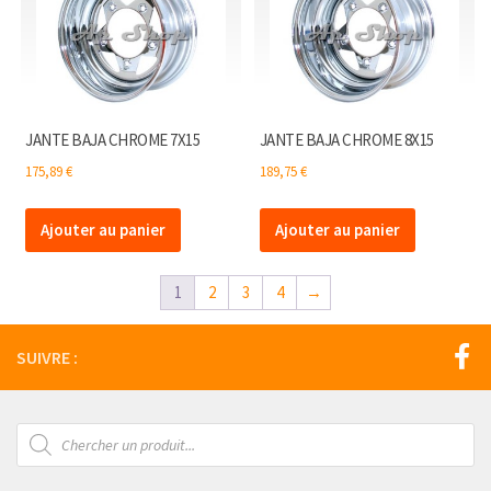
JANTE BAJA CHROME 7X15
JANTE BAJA CHROME 8X15
175,89
€
189,75
€
Ajouter au panier
Ajouter au panier
1
2
3
4
→
SUIVRE :
Recherche
de
produits