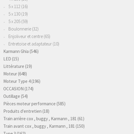
5 x 112
(16)
5 x 130
(19)
5 x 205
(59)
Boulonnerie
(32)
Enjoliveur et centre
(65)
Entretoise et adaptateur
(10)
Karmann Ghia
(546)
LED
(15)
Littérature
(19)
Moteur
(648)
Moteur Type 4
(196)
OCCASION
(174)
Outillage
(54)
Pièces moteur performance
(585)
Produits d'entretien
(18)
Train arrière cox , buggy , Karmann , 181
(61)
Train avant cox , buggy , Karmann , 181
(150)
Type 3
(162)