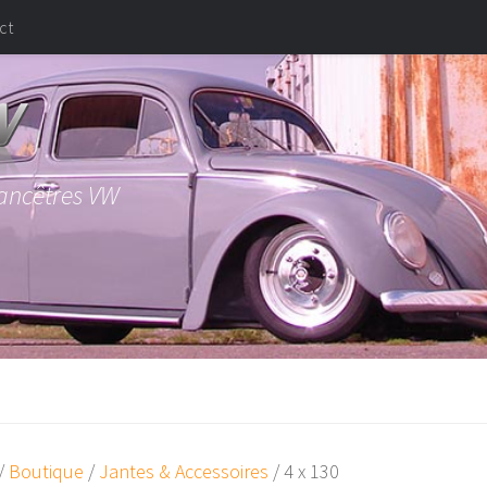
ct
 ancêtres VW
/
Boutique
/
Jantes & Accessoires
/ 4 x 130