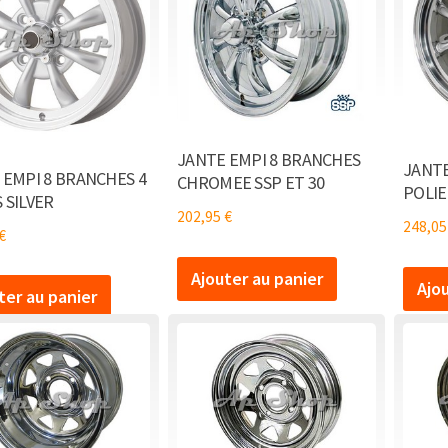
JANTE EMPI 8 BRANCHES
JANTE
 EMPI 8 BRANCHES 4
CHROMEE SSP ET 30
POLIE
 SILVER
202,95
€
248,0
€
Ajouter au panier
Ajo
ter au panier