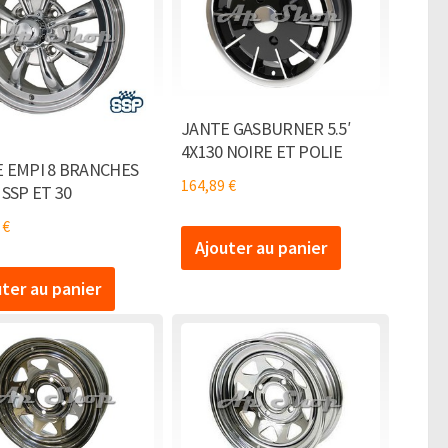
JANTE GASBURNER 5.5′
4X130 NOIRE ET POLIE
 EMPI 8 BRANCHES
164,89
€
 SSP ET 30
5
€
Ajouter au panier
uter au panier