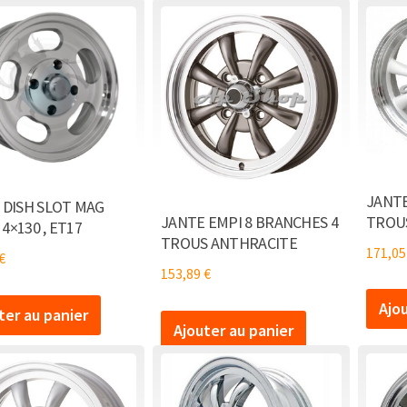
JANTE
 DISH SLOT MAG
TROU
JANTE EMPI 8 BRANCHES 4
 4×130 , ET17
TROUS ANTHRACITE
171,0
€
153,89
€
Ajo
ter au panier
Ajouter au panier