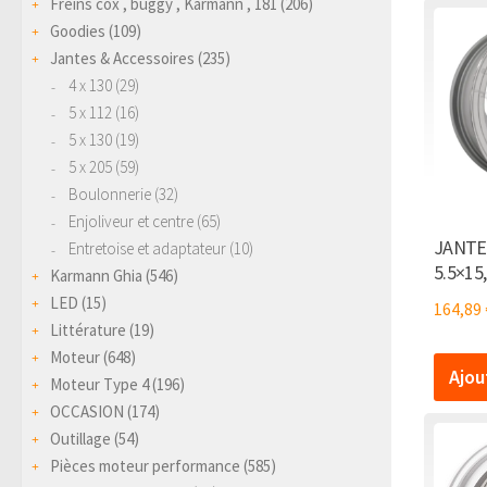
Freins cox , buggy , Karmann , 181
(206)
Goodies
(109)
Jantes & Accessoires
(235)
4 x 130
(29)
5 x 112
(16)
5 x 130
(19)
5 x 205
(59)
Boulonnerie
(32)
Enjoliveur et centre
(65)
JANTE
Entretoise et adaptateur
(10)
5.5×15,
Karmann Ghia
(546)
LED
(15)
164,89
Littérature
(19)
Moteur
(648)
Ajou
Moteur Type 4
(196)
OCCASION
(174)
Outillage
(54)
Pièces moteur performance
(585)