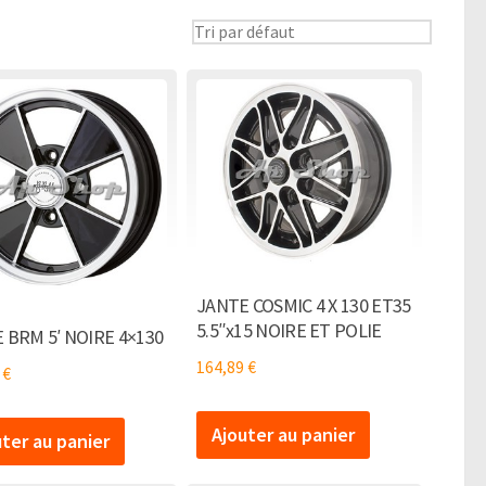
JANTE COSMIC 4 X 130 ET35
5.5″x15 NOIRE ET POLIE
 BRM 5′ NOIRE 4×130
164,89
€
9
€
Ajouter au panier
uter au panier