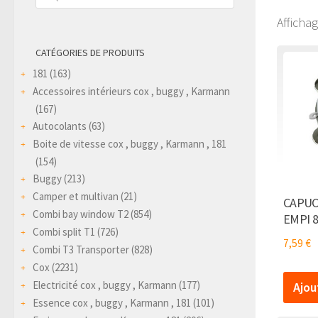
produits
Afficha
CATÉGORIES DE PRODUITS
181
(163)
Accessoires intérieurs cox , buggy , Karmann
(167)
Autocolants
(63)
Boite de vitesse cox , buggy , Karmann , 181
(154)
Buggy
(213)
Camper et multivan
(21)
CAPUC
Combi bay window T2
(854)
EMPI 
Combi split T1
(726)
7,59
€
Combi T3 Transporter
(828)
Cox
(2231)
Electricité cox , buggy , Karmann
(177)
Ajou
Essence cox , buggy , Karmann , 181
(101)