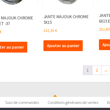
JANT
JANTE MAJOUK CHROME
 MAJOUK CHROME
6X15 
5X15
ET -37
252,8
152,35
€
€
Ajo
Ajouter au panier
ter au panier
1
2
→
Suivi de commandes
Conditions générales de ventes
D