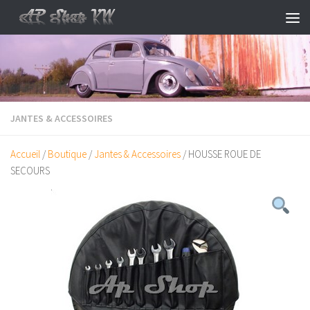
Skip to content
JANTES & ACCESSOIRES
Accueil
/
Boutique
/
Jantes & Accessoires
/ HOUSSE ROUE DE
SECOURS