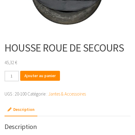
HOUSSE ROUE DE SECOURS
45,32
€
quantité
Ajouter au panier
de
HOUSSE
UGS :
20-100
Catégorie :
Jantes & Accessoires
ROUE
DE
Description
SECOURS
Description