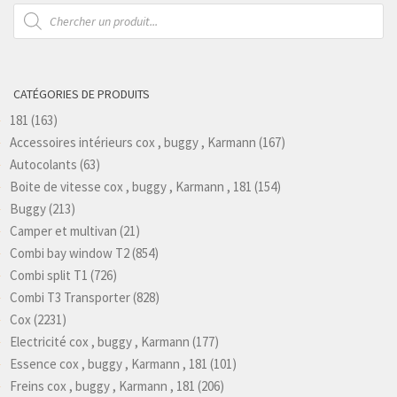
Recherche
de
produits
CATÉGORIES DE PRODUITS
181
(163)
Accessoires intérieurs cox , buggy , Karmann
(167)
Autocolants
(63)
Boite de vitesse cox , buggy , Karmann , 181
(154)
Buggy
(213)
Camper et multivan
(21)
Combi bay window T2
(854)
Combi split T1
(726)
Combi T3 Transporter
(828)
Cox
(2231)
Electricité cox , buggy , Karmann
(177)
Essence cox , buggy , Karmann , 181
(101)
Freins cox , buggy , Karmann , 181
(206)