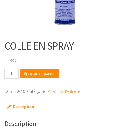
COLLE EN SPRAY
22,88
€
quantité
Ajouter au panier
de
COLLE
UGS :
20-235
Catégorie :
Produits d'entretien
EN
SPRAY
Description
Description