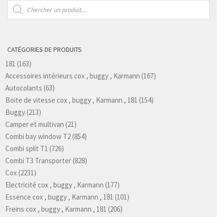
Recherche
de
produits
CATÉGORIES DE PRODUITS
181
(163)
Accessoires intérieurs cox , buggy , Karmann
(167)
Autocolants
(63)
Boite de vitesse cox , buggy , Karmann , 181
(154)
Buggy
(213)
Camper et multivan
(21)
Combi bay window T2
(854)
Combi split T1
(726)
Combi T3 Transporter
(828)
Cox
(2231)
Electricité cox , buggy , Karmann
(177)
Essence cox , buggy , Karmann , 181
(101)
Freins cox , buggy , Karmann , 181
(206)