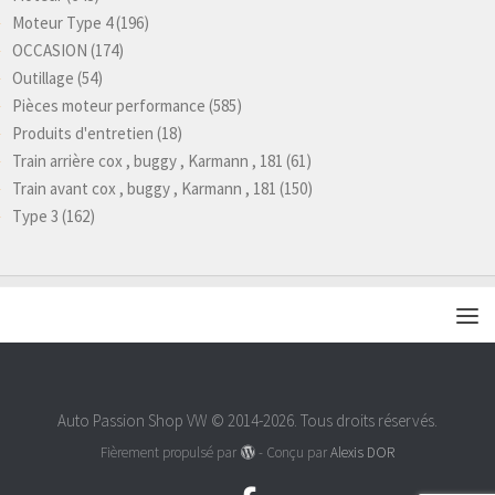
Moteur Type 4
(196)
OCCASION
(174)
Outillage
(54)
Pièces moteur performance
(585)
Produits d'entretien
(18)
Train arrière cox , buggy , Karmann , 181
(61)
Train avant cox , buggy , Karmann , 181
(150)
Type 3
(162)
Auto Passion Shop VW © 2014-2026. Tous droits réservés.
Fièrement propulsé par
- Conçu par
Alexis DOR