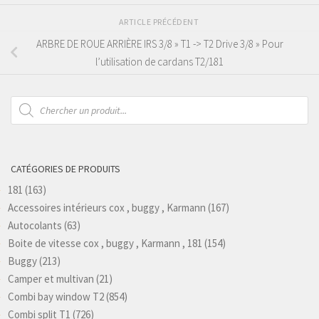
ARTICLE PRÉCÉDENT
ARBRE DE ROUE ARRIÈRE IRS 3/8 » T1 -> T2 Drive 3/8 » Pour
l’utilisation de cardans T2/181
Recherche
de
produits
CATÉGORIES DE PRODUITS
181
(163)
Accessoires intérieurs cox , buggy , Karmann
(167)
Autocolants
(63)
Boite de vitesse cox , buggy , Karmann , 181
(154)
Buggy
(213)
Camper et multivan
(21)
Combi bay window T2
(854)
Combi split T1
(726)