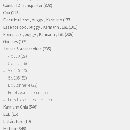
Combi T3 Transporter
(828)
Cox
(2231)
Electricité cox , buggy , Karmann
(177)
Essence cox , buggy , Karmann , 181
(101)
Freins cox , buggy , Karmann , 181
(206)
Goodies
(109)
Jantes & Accessoires
(235)
4 x 130
(29)
5 x 112
(16)
5 x 130
(19)
5 x 205
(59)
Boulonnerie
(32)
Enjoliveur et centre
(65)
Entretoise et adaptateur
(10)
Karmann Ghia
(546)
LED
(15)
Littérature
(19)
Moteur
(648)