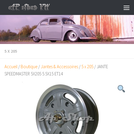
Skip to content
5 X 205
Accueil
/
Boutique
/
Jantes & Accessoires
/
5 x 205
/ JANTE
SPEEDMASTER 5X205 5.5X15 ET14