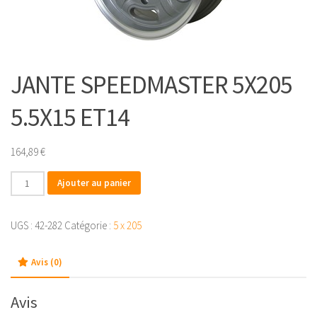
JANTE SPEEDMASTER 5X205
5.5X15 ET14
164,89
€
quantité
Ajouter au panier
de
JANTE
UGS :
42-282
Catégorie :
5 x 205
SPEEDMASTER
5X205
Avis (0)
5.5X15
ET14
Avis