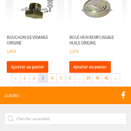
BOUCHON DE VIDANGE
BOUCHON REMPLISSAGE
ORIGINE
HUILE ORIGINE
1,65
€
2,15
€
Ajouter au panier
Ajouter au panier
←
1
2
3
4
5
6
…
39
40
41
→
SUIVRE :
Recherche
de
produits