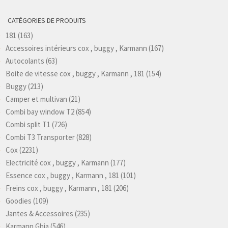
CATÉGORIES DE PRODUITS
181
(163)
Accessoires intérieurs cox , buggy , Karmann
(167)
Autocolants
(63)
Boite de vitesse cox , buggy , Karmann , 181
(154)
Buggy
(213)
Camper et multivan
(21)
Combi bay window T2
(854)
Combi split T1
(726)
Combi T3 Transporter
(828)
Cox
(2231)
Electricité cox , buggy , Karmann
(177)
Essence cox , buggy , Karmann , 181
(101)
Freins cox , buggy , Karmann , 181
(206)
Goodies
(109)
Jantes & Accessoires
(235)
Karmann Ghia
(546)