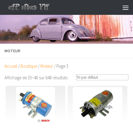
Skip to content
MOTEUR
Accueil
/
Boutique
/
Moteur
/ Page 3
Affichage de 33–48 sur 648 résultats